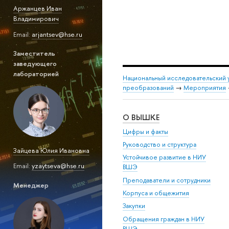
Аржанцев Иван
Владимирович
Email:
arjantsev@hse.ru
Заместитель
заведующего
лабораторией
Национальный исследовательский 
преобразований
→
Мероприятия
О ВЫШКЕ
Цифры и факты
Руководство и структура
Зайцева Юлия Ивановна
Устойчивое развитие в НИУ
Email:
yzaytseva@hse.ru
ВШЭ
Преподаватели и сотрудники
Менеджер
Корпуса и общежития
Закупки
Обращения граждан в НИУ
ВШЭ