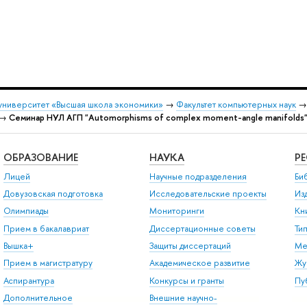
университет «Высшая школа экономики»
→
Факультет компьютерных наук
→
Семинар НУЛ АГП "Automorphisms of complex moment-angle manifolds
ОБРАЗОВАНИЕ
НАУКА
Р
Лицей
Научные подразделения
Би
Довузовская подготовка
Исследовательские проекты
Из
Олимпиады
Мониторинги
Кн
Прием в бакалавриат
Диссертационные советы
Ти
Вышка+
Защиты диссертаций
Ме
Прием в магистратуру
Академическое развитие
Жу
Аспирантура
Конкурсы и гранты
Пу
Дополнительное
Внешние научно-