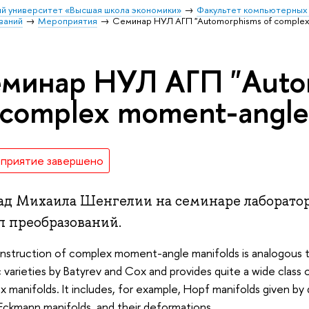
й университет «Высшая школа экономики»
Факультет компьютерных 
ваний
Мероприятия
Семинар НУЛ АГП "Automorphisms of complex 
минар НУЛ АГП "Auto
 complex moment-angle
приятие завершено
ад Михаила Шенгелии на семинаре лаборато
п преобразований.
nstruction of complex moment-angle manifolds is analogous t
c varieties by Batyrev and Cox and provides quite a wide clas
 manifolds. It includes, for example, Hopf manifolds given by 
Eckmann manifolds, and their deformations.