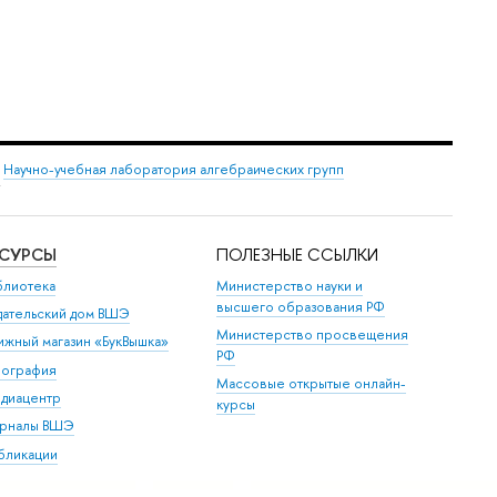
→
Научно-учебная лаборатория алгебраических групп
"
ЕСУРСЫ
ПОЛЕЗНЫЕ ССЫЛКИ
блиотека
Министерство науки и
высшего образования РФ
дательский дом ВШЭ
Министерство просвещения
ижный магазин «БукВышка»
РФ
пография
Массовые открытые онлайн-
диацентр
курсы
рналы ВШЭ
бликации