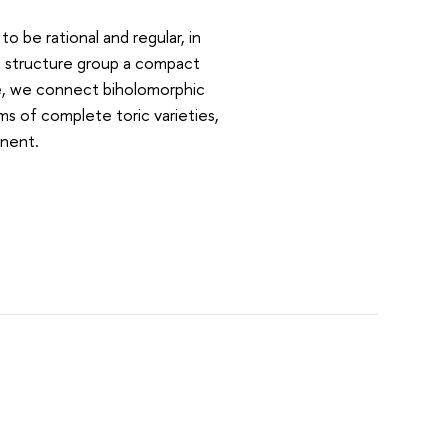
o be rational and regular, in
th structure group a compact
dle, we connect biholomorphic
s of complete toric varieties,
onent.