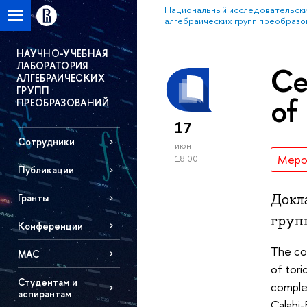
Национальный исследовательски
алгебраических групп преобразо
НАУЧНО-УЧЕБНАЯ
ЛАБОРАТОРИЯ
Се
АЛГЕБРАИЧЕСКИХ
ГРУПП
of
ПРЕОБРАЗОВАНИЙ
17
Сотрудники
июн
Меро
18:00
Публикации
Докл
Гранты
груп
Конференции
The co
МАС
of tori
Студентам и
complex
аспирантам
Calabi-