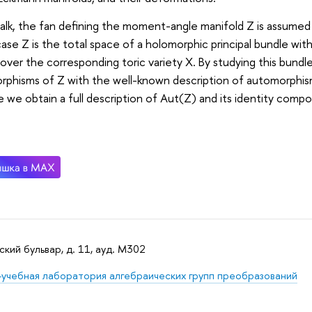
 talk, the fan defining the moment-angle manifold Z is assumed t
ase Z is the total space of a holomorphic principal bundle wi
 over the corresponding toric variety X. By studying this bun
phisms of Z with the well-known description of automorphism
we obtain a full description of Aut(Z) and its identity comp
кий бульвар, д. 11, ауд. M302
-учебная лаборатория алгебраических групп преобразований