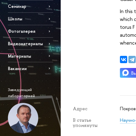
Семинар
In this
which c
Школы
torus F
Фотогалерея
automor
whence 
Видеоматериалы
Материалы
Вакансии
Заведующий
лабораторией
Покровс
Адрес
Научно
В статье
упомянуты