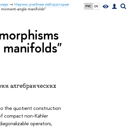
наук
Научно-учебная лаборатория
РУС
EN
moment-angle manifolds"
morphisms
 manifolds"
рии алгебраических
o the quotient construction
s of compact non-Kähler
diagonalizable operators,