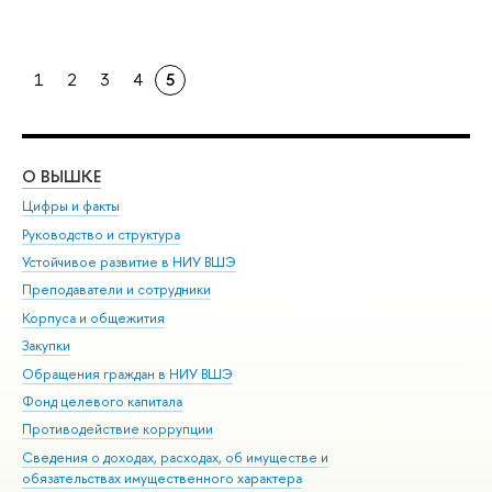
1
2
3
4
5
О ВЫШКЕ
ОБ
Цифры и факты
Ли
Руководство и структура
Дов
Устойчивое развитие в НИУ ВШЭ
Ол
Преподаватели и сотрудники
При
Корпуса и общежития
Вы
Закупки
При
Обращения граждан в НИУ ВШЭ
Ас
Фонд целевого капитала
До
Противодействие коррупции
Цен
Сведения о доходах, расходах, об имуществе и
Би
обязательствах имущественного характера
Об