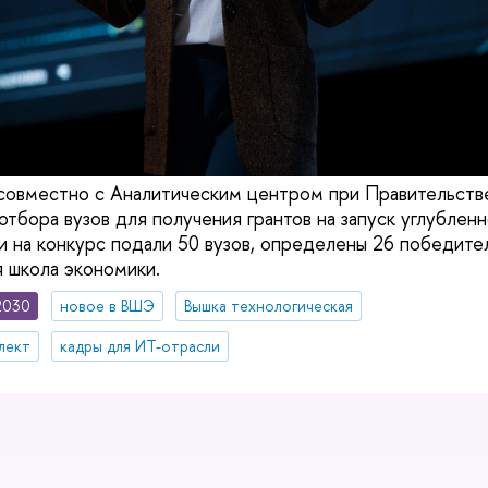
совместно с Аналитическим центром при Правительств
отбора вузов для получения грантов на запуск углублен
и на конкурс подали 50 вузов, определены 26 победител
я школа экономики.
2030
новое в ВШЭ
Вышка технологическая
лект
кадры для ИТ-отрасли