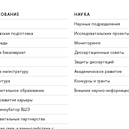
ЗОВАНИЕ
НАУКА
Научные подразделения
вская подготовка
Исследовательские проекты
иады
Мониторинги
в бакалавриат
Диссертационные советы
Защиты диссертаций
в магистратуру
Академическое развитие
нтура
Конкурсы и гранты
ительное образование
Внешние научно-информаци
развития карьеры
-инкубатор ВШЭ
вательные партнерства
ая связь и взаимодействие с