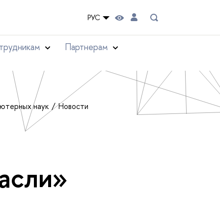
РУС
трудникам
Партнерам
ьютерных наук
Новости
расли»