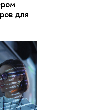
ером
дров для