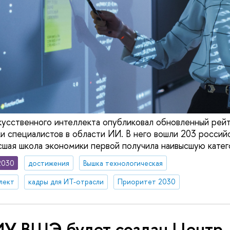
кусственного интеллекта опубликовал обновленный рейт
ки специалистов в области ИИ. В него вошли 203 россий
ысшая школа экономики первой получила наивысшую кате
2030
достижения
Вышка технологическая
лект
кадры для ИТ-отрасли
Приоритет 2030
ИУ ВШЭ будет создан Центр