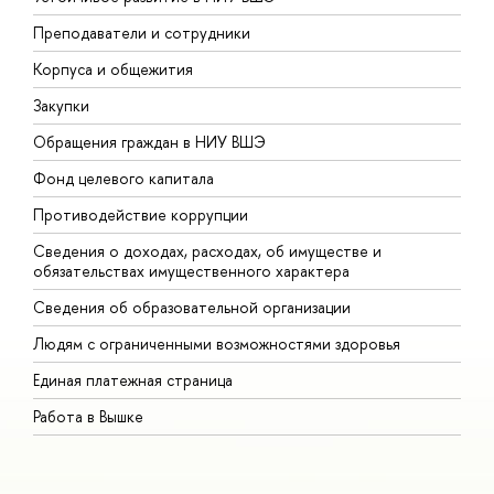
Преподаватели и сотрудники
П
Корпуса и общежития
В
Закупки
П
Обращения граждан в НИУ ВШЭ
А
Фонд целевого капитала
Д
Противодействие коррупции
Ц
Сведения о доходах, расходах, об имуществе и
Б
обязательствах имущественного характера
О
Сведения об образовательной организации
О
Людям с ограниченными возможностями здоровья
Единая платежная страница
Работа в Вышке