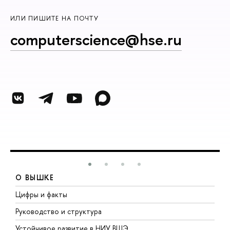
ИЛИ ПИШИТЕ НА ПОЧТУ
computerscience@hse.ru
О ВЫШКЕ
Цифры и факты
Л
Руководство и структура
Д
Устойчивое развитие в НИУ ВШЭ
О