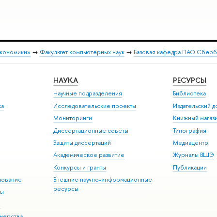
экономики»
→
Факультет компьютерных наук
→
Базовая кафедра ПАО Сберба
НАУКА
РЕСУРСЫ
Научные подразделения
Библиотека
ка
Исследовательские проекты
Издательский 
Мониторинги
Книжный магаз
Диссертационные советы
Типография
Защиты диссертаций
Медиацентр
Академическое развитие
Журналы ВШЭ
Конкурсы и гранты
Публикации
зование
Внешние научно-информационные
ресурсы
ры
Э
нерства