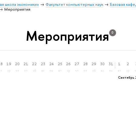
ая школа экономики»
Факультет компьютерных наук
Базовая каф
Мероприятия
Мероприятия
0
18
19
20
21
22
23
24
25
26
27
28
29
30
31
1
2
вт
ср
чт
пт
сб
вс
пн
вт
ср
чт
пт
сб
вс
пн
вт
ср
Сентябрь 