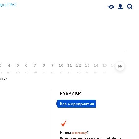
едра ПАО
3
4
5
6
7
8
9
10
11
12
13
14
15
16
17
18
чт
пт
сб
вс
пн
вт
ср
чт
пт
сб
вс
пн
вт
ср
чт
пт
2026
РУБРИКИ
Все мероприятия
Нашли
опечатку
?
Выделите её, нажмите Ctrl+Enter и