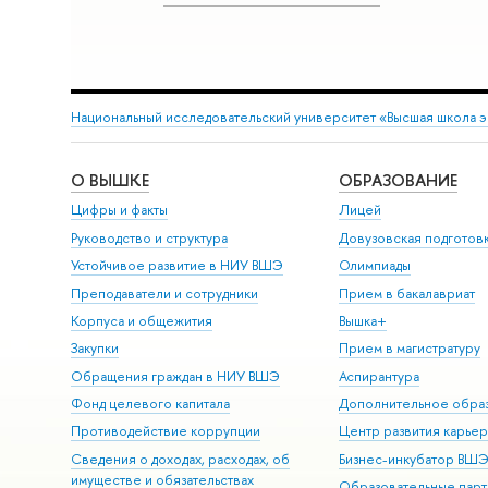
Национальный исследовательский университет «Высшая школа 
О ВЫШКЕ
ОБРАЗОВАНИЕ
Цифры и факты
Лицей
Руководство и структура
Довузовская подготов
Устойчивое развитие в НИУ ВШЭ
Олимпиады
Преподаватели и сотрудники
Прием в бакалавриат
Корпуса и общежития
Вышка+
Закупки
Прием в магистратуру
Обращения граждан в НИУ ВШЭ
Аспирантура
Фонд целевого капитала
Дополнительное обра
Противодействие коррупции
Центр развития карье
Сведения о доходах, расходах, об
Бизнес-инкубатор ВШ
имуществе и обязательствах
Образовательные парт