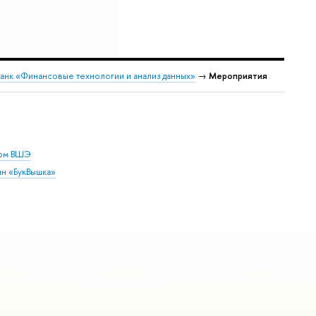
нк «Финансовые технологии и анализ данных»
→
Мероприятия
дом ВШЭ
ин «БукВышка»