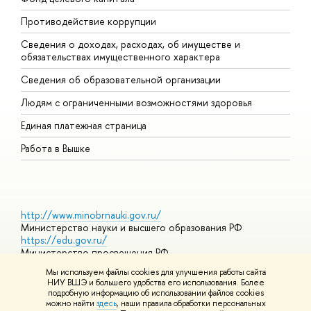
Противодействие коррупции
Ц
Сведения о доходах, расходах, об имуществе и
Б
обязательствах имущественного характера
О
Сведения об образовательной организации
О
Людям с ограниченными возможностями здоровья
Единая платежная страница
Работа в Вышке
http://www.minobrnauki.gov.ru/
Министерство науки и высшего образования РФ
https://edu.gov.ru/
Министерство просвещения РФ
https://elearning.hse.ru/mooc
Мы используем файлы cookies для улучшения работы сайта
Массовые открытые онлайн-курсы
НИУ ВШЭ и большего удобства его использования. Более
подробную информацию об использовании файлов cookies
можно найти
здесь
, наши правила обработки персональных