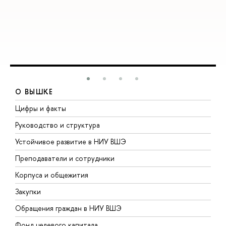
О ВЫШКЕ
Цифры и факты
Л
Руководство и структура
Д
Устойчивое развитие в НИУ ВШЭ
О
Преподаватели и сотрудники
П
Корпуса и общежития
В
Закупки
П
Обращения граждан в НИУ ВШЭ
А
Фонд целевого капитала
Д