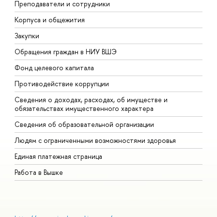
Преподаватели и сотрудники
П
Корпуса и общежития
В
Закупки
П
Обращения граждан в НИУ ВШЭ
А
Фонд целевого капитала
Д
Противодействие коррупции
Ц
Сведения о доходах, расходах, об имуществе и
Б
обязательствах имущественного характера
О
Сведения об образовательной организации
О
Людям с ограниченными возможностями здоровья
Единая платежная страница
Работа в Вышке