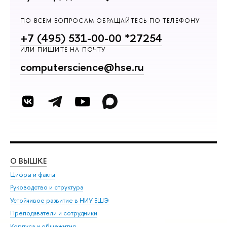
ПО ВСЕМ ВОПРОСАМ ОБРАЩАЙТЕСЬ ПО ТЕЛЕФОНУ
+7 (495) 531-00-00 *27254
ИЛИ ПИШИТЕ НА ПОЧТУ
computerscience@hse.ru
О ВЫШКЕ
ОБ
Цифры и факты
Ли
Руководство и структура
Дов
Устойчивое развитие в НИУ ВШЭ
Ол
Преподаватели и сотрудники
При
Корпуса и общежития
Вы