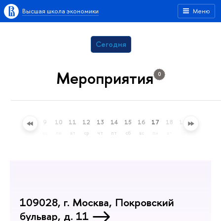
Высшая школа экономики
Меню
Сегодня
Мероприятия
0
6
7
8
9
10
11
12
13
14
15
16
17
18
19
20
21
чт
пт
сб
вс
пн
вт
ср
чт
пт
сб
вс
пн
вт
ср
чт
пт
109028, г. Москва, Покровский
бульвар, д. 11