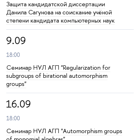
Защита кан­ди­дат­ской диссертации
Данила Сагунова на соискание учёной
степени кандидата компьютерных наук
9.09
18:00
Семинар НУЛ АГП "Regularization for
subgroups of birational automorphism
groups"
16.09
18:00
Семинар НУЛ АГП "Automorphism groups
of monomial algebras"