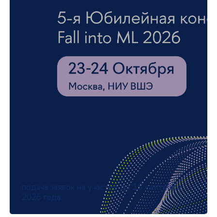
интеллект в маркетинге и
управлении продуктом»
Узнайте всё о программе из первых уст:
консультации с академическим
руководителем Дмитрием Еременко по
четвергам в 18:00