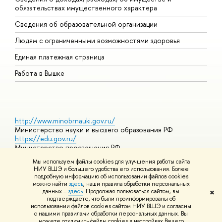
обязательствах имущественного характера
О
Сведения об образовательной организации
О
Людям с ограниченными возможностями здоровья
Единая платежная страница
Работа в Вышке
http://www.minobrnauki.gov.ru/
Министерство науки и высшего образования РФ
https://edu.gov.ru/
Министерство просвещения РФ
https://elearning.hse.ru/mooc
Мы используем файлы cookies для улучшения работы сайта
Массовые открытые онлайн-курсы
НИУ ВШЭ и большего удобства его использования. Более
подробную информацию об использовании файлов cookies
можно найти
здесь
, наши правила обработки персональных
данных –
здесь
. Продолжая пользоваться сайтом, вы
✖
© НИУ ВШЭ 1993–2026
Адреса и контакты
Условия
подтверждаете, что были проинформированы о
использования материало
Политика конфиденциальности
Карта
использовании файлов cookies сайтом НИУ ВШЭ и согласны
сайта
с нашими правилами обработки персональных данных. Вы
Шрифты HSE Sans и HSE Slab разработаны
Школе дизайна НИУ
можете отключить файлы cookies в настройках Вашего