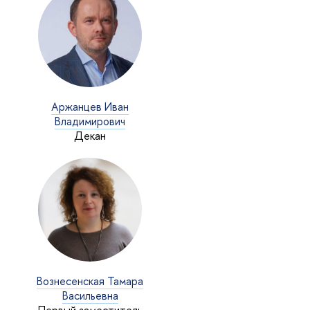
Аржанцев Иван
ладимирович
Декан
ознесенская Тамара
асильевна