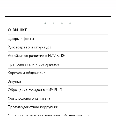
О ВЫШКЕ
Цифры и факты
Л
Руководство и структура
Д
Устойчивое развитие в НИУ ВШЭ
О
Преподаватели и сотрудники
П
Корпуса и общежития
ы
Закупки
П
Обращения граждан в НИУ ВШЭ
А
Фонд целевого капитала
Д
Противодействие коррупции
Ц
Сведения о доходах, расходах, об имуществе и
Б