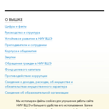
О ВЫШКЕ
ОБ
Цифры и факты
Ли
Руководство и структура
Дов
Устойчивое развитие в НИУ ВШЭ
Ол
Преподаватели и сотрудники
При
Корпуса и общежития
Вы
Закупки
При
Обращения граждан в НИУ ВШЭ
Ас
Фонд целевого капитала
До
Противодействие коррупции
Цен
Сведения о доходах, расходах, об имуществе и
Би
обязательствах имущественного характера
Об
Сведения об образовательной организации
Обр
Людям с ограниченными возможностями здоровья
Мы используем файлы cookies для улучшения работы сайта
Единая платежная страница
НИУ ВШЭ и большего удобства его использования. Более