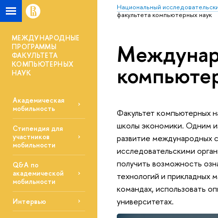
Национальный исследовательски
факультета компьютерных наук
МЕЖДУНАРОДНЫЕ
Междунар
ПРОГРАММЫ
ФАКУЛЬТЕТА
КОМПЬЮТЕРНЫХ
компьюте
НАУК
Академическая
мобильность
Факультет компьютерных н
школы экономики. Одним из
Стипендия для
участников
развитие международных с
мобильности
исследовательскими органи
получить возможность оз
Q&A по
академической
технологий и прикладных 
мобильности
командах, использовать о
университетах.
Интервью