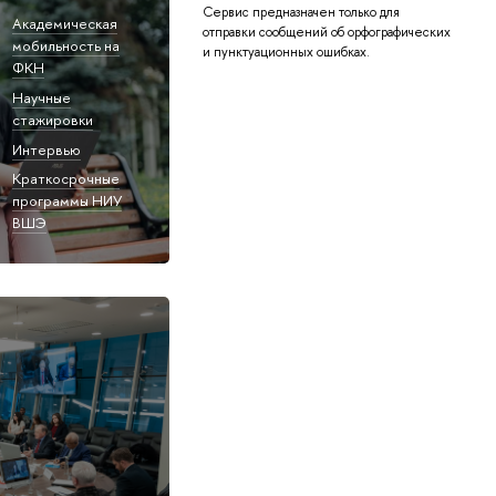
Сервис предназначен только для
Академическая
отправки сообщений об орфографических
мобильность на
и пунктуационных ошибках.
ФКН
Научные
стажировки
Интервью
Краткосрочные
программы НИУ
ВШЭ