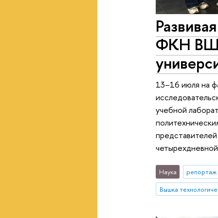
Развивая
ФКН ВШЭ
универс
13–16 июля на ф
исследовательск
учебной лабора
политехническим
представителей 
четырехдневной
Наука
репортаж 
Вышка технологиче