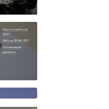
Как поступить на
ФКН
Работа, ВНЖ, РВП
Легализация
диплома