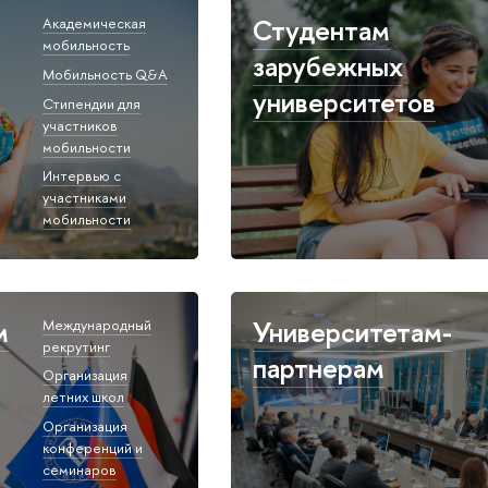
Студентам
Академическая
мобильность
зарубежных
Мобильность Q&A
университетов
Стипендии для
участников
мобильности
Интервью с
участниками
мобильности
м
Университетам-
Международный
рекрутинг
партнерам
Организация
летних школ
Организация
конференций и
семинаров