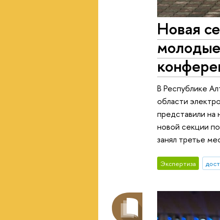
Новая се
молодые
конфере
В Республике А
области электро
представили на 
новой секции по
занял третье ме
Экспертиза
дос