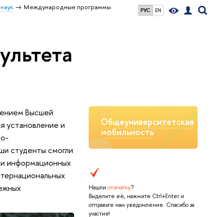
наук
Международные программы
РУС
EN
ультета
лением Высшей
Общеуниверситетская
ся установление и
мобильность
но-
аши студенты смогли
ти информационных
нтернациональных
бежных
Нашли
опечатку
?
Выделите её, нажмите Ctrl+Enter и
отправьте нам уведомление. Спасибо за
участие!