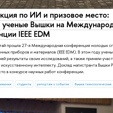
кция по ИИ и призовое место:
 ученые Вышки на Междунаро
нции IEEE EDM
лтай прошла 27-я Международная конференция молодых сп
нных приборов и материалов (IEEE EDM). В этом году уче
ней результаты своих исследований, а также приняли участ
 искусственному интеллекту. Доклад магистранта Вышки
сто в конкурсе научных работ конференции.
тижения
студенты
репортаж о событии
Вышка технологическая