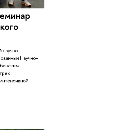
семинар
кого
й научно-
зованный Научно-
рбинским
 трех
 интенсивной