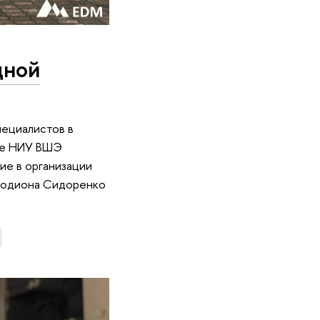
дной
ециалистов в
ные НИУ ВШЭ
ие в организации
 Родиона Сидоренко