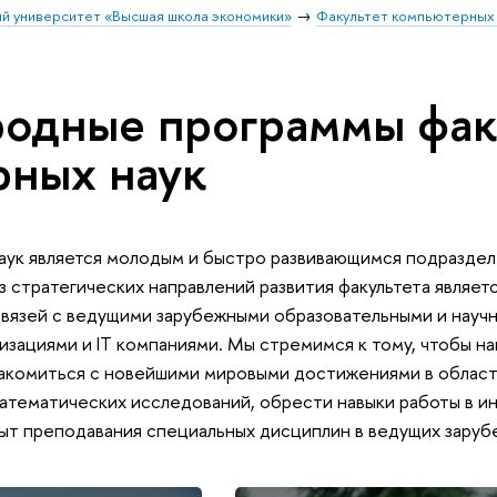
й университет «Высшая школа экономики»
Факультет компьютерных 
одные программы фак
рных наук
аук является молодым и быстро развивающимся подразде
 стратегических направлений развития факультета являет
вязей с ведущими зарубежными образовательными и науч
зациями и IT компаниями. Мы стремимся к тому, чтобы н
накомиться с новейшими мировыми достижениями в облас
математических исследований, обрести навыки работы в и
пыт преподавания специальных дисциплин в ведущих зару