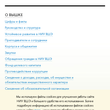
О ВЫШКЕ
ОБ
Цифры и факты
Ли
Руководство и структура
Дов
Устойчивое развитие в НИУ ВШЭ
Ол
Преподаватели и сотрудники
При
Корпуса и общежития
Вы
Закупки
При
Обращения граждан в НИУ ВШЭ
Ас
Фонд целевого капитала
До
Противодействие коррупции
Цен
Сведения о доходах, расходах, об имуществе и
Би
обязательствах имущественного характера
Об
Сведения об образовательной организации
Обр
Людям с ограниченными возможностями здоровья
Мы используем файлы cookies для улучшения работы сайта
Единая платежная страница
НИУ ВШЭ и большего удобства его использования. Более
подробную информацию об использовании файлов cookies
Работа в Вышке