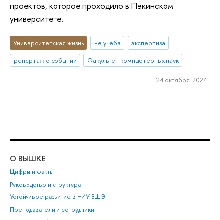
проектов, которое проходило в Пекинском
университете.
Университетская жизнь
не учеба
экспертиза
репортаж о событии
Факультет компьютерных наук
24 октября 2024
О ВЫШКЕ
ОБ
Цифры и факты
Ли
Руководство и структура
Дов
Устойчивое развитие в НИУ ВШЭ
Ол
Преподаватели и сотрудники
При