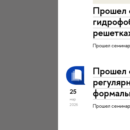
Прошел 
гидрофо
решетка
Прошел семинар
Прошел 
регулярн
формальн
25
мар
2026
Прошел семинар