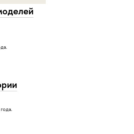
моделей
да.
ории
года.