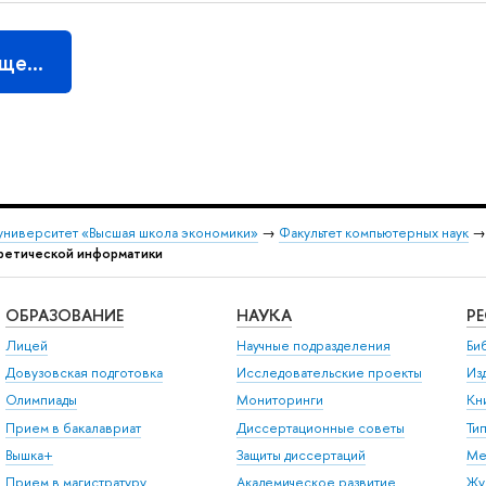
еще…
университет «Высшая школа экономики»
→
Факультет компьютерных наук
ретической информатики
ОБРАЗОВАНИЕ
НАУКА
Р
Лицей
Научные подразделения
Би
Довузовская подготовка
Исследовательские проекты
Из
Олимпиады
Мониторинги
Кн
Прием в бакалавриат
Диссертационные советы
Ти
Вышка+
Защиты диссертаций
Ме
Прием в магистратуру
Академическое развитие
Жу