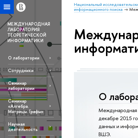
Национальный исследовательски
информационного поиска
Меж
МЕЖДУНАРОДНАЯ
Междунар
ЛАБОРАТОРИЯ
ТЕОРЕТИЧЕСКОЙ
ИНФОРМАТИКИ
информат
О лаборатории
Сотрудники
Семинар
лаборатории
О лабор
Семинар
«Алгебра.
Международная 
Матрицы. Графы»
декабре 2015 го
Научная
данных и информ
деятельность
ВШЭ.