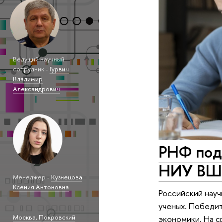
Ведущий научный
сотрудник -
Гурвич
Владимир
Александрович
РНФ под
НИУ В
Менеджер -
Кузнецова
Ксения Антоновна
Российский науч
ученых. Победит
Москва, Покровский
экономики. На с