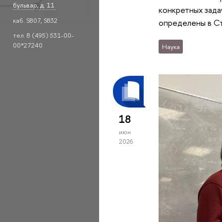
бульвар, д. 11
конкретных зада
каб. S807, S832
определены в Ст
тел. 8 (495) 531-00-
00*27240
Наука
18
июн
2026