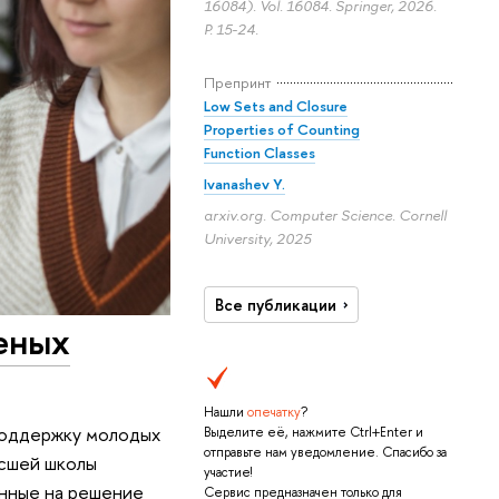
16084). Vol. 16084. Springer, 2026.
P. 15-24.
Препринт
Low Sets and Closure
Properties of Counting
Function Classes
Ivanashev Y.
arxiv.org. Computer Science. Cornell
University, 2025
Все публикации
еных
Нашли
опечатку
?
 поддержку молодых
Выделите её, нажмите Ctrl+Enter и
отправьте нам уведомление. Спасибо за
ысшей школы
участие!
енные на решение
Сервис предназначен только для