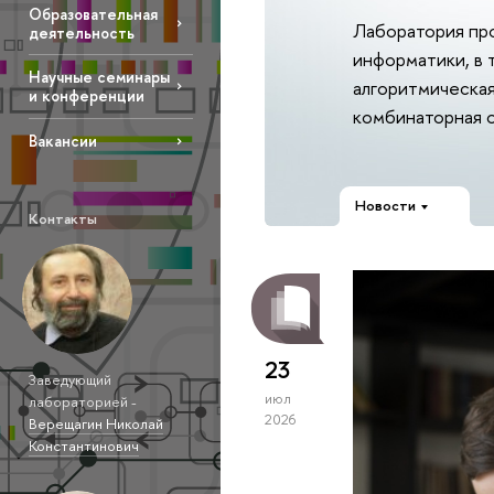
Образовательная
Лаборатория пр
деятельность
информатики, в 
Научные семинары
алгоритмическая
и конференции
комбинаторная о
Вакансии
Новости
Контакты
23
Заведующий
июл
лабораторией -
2026
Верещагин Николай
Константинович