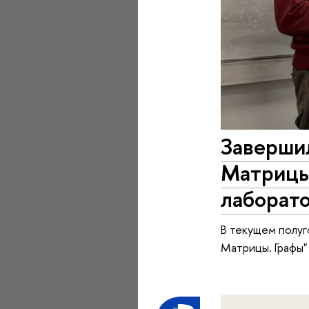
Заверши
Матрицы
лаборат
В текущем полуг
Матрицы. Графы"