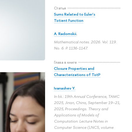
Статья
Sums Related to Euler's
Totient Function
A. Radomskii
.
Mathematical notes. 2026. Vol. 119.
No. 6.
P. 1136-1147.
Глава в книге
Closure Properties and
Characterizations of TotP
Ivanashev Y.
In bk.: 19th Annual Conference, TAMC
2025, Jinan, China, September 19–21,
2025, Proceedings. Theory and
Applications of Models of
Computation. Lecture Notes in
Computer Science (LNCS, volume