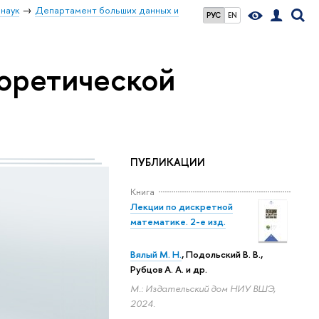
наук
Департамент больших данных и
РУС
EN
оретической
ПУБЛИКАЦИИ
Книга
Лекции по дискретной
математике. 2-е изд.
Вялый М. Н.
,
Подольский В. В.
,
Рубцов А. А.
и др.
М.: Издательский дом НИУ ВШЭ,
2024.