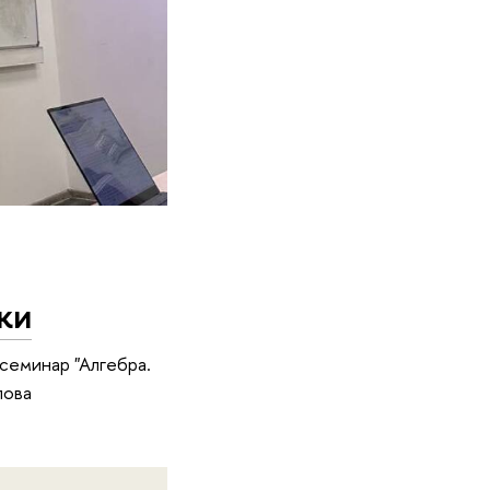
ки
семинар "Алгебра.
лова