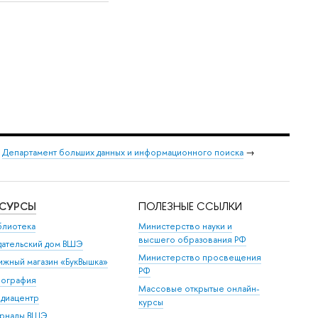
→
Департамент больших данных и информационного поиска
→
ЕСУРСЫ
ПОЛЕЗНЫЕ ССЫЛКИ
блиотека
Министерство науки и
высшего образования РФ
дательский дом ВШЭ
Министерство просвещения
ижный магазин «БукВышка»
РФ
пография
Массовые открытые онлайн-
диацентр
курсы
рналы ВШЭ