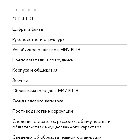
О ВЫШКЕ
ОБР
Цифры и факты
Лице
Руководство и структура
Довуз
Устойчивое развитие в НИУ ВШЭ
Олим
Преподаватели и сотрудники
Прием
Корпуса и общежития
Вышк
Закупки
Прием
Обращения граждан в НИУ ВШЭ
Аспир
Фонд целевого капитала
Допол
Противодействие коррупции
Центр
Сведения о доходах, расходах, об имуществе и
Бизне
обязательствах имущественного характера
Образ
Сведения об образовательной организации