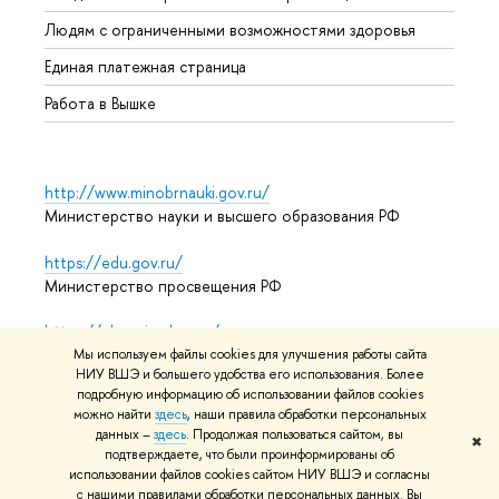
Обрат
Людям с ограниченными возможностями здоровья
Единая платежная страница
Работа в Вышке
http://www.minobrnauki.gov.ru/
Министерство науки и высшего образования РФ
https://edu.gov.ru/
Министерство просвещения РФ
https://elearning.hse.ru/mooc
Массовые открытые онлайн-курсы
Мы используем файлы cookies для улучшения работы сайта
НИУ ВШЭ и большего удобства его использования. Более
подробную информацию об использовании файлов cookies
можно найти
здесь
, наши правила обработки персональных
© НИУ ВШЭ 1993–2026
данных –
здесь
. Продолжая пользоваться сайтом, вы
Адреса и контакты
Условия
✖
подтверждаете, что были проинформированы об
использования материалов
Политика конфиденциальности
использовании файлов cookies сайтом НИУ ВШЭ и согласны
Карта сайта
с нашими правилами обработки персональных данных. Вы