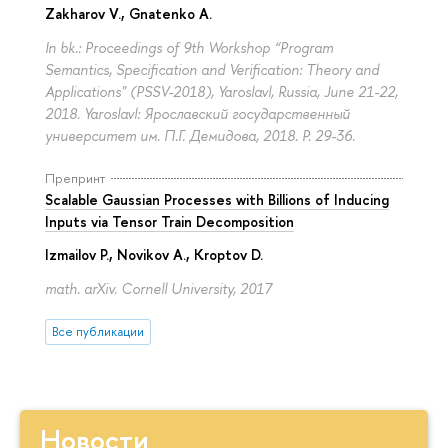
Zakharov V.
,
Gnatenko A.
In bk.: Proceedings of 9th Workshop “Program
Semantics, Specification and Verification: Theory and
Applications" (PSSV-2018), Yaroslavl, Russia, June 21-22,
2018. Yaroslavl: Ярославский государственный
университет им. П.Г. Демидова, 2018.
P. 29-36.
Препринт
Scalable Gaussian Processes with Billions of Inducing
Inputs via Tensor Train Decomposition
Izmailov P.,
Novikov A.
, Kroptov D.
math. arXiv. Cornell University, 2017
Все публикации
Новости