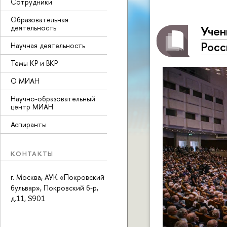
Сотрудники
Образовательная
деятельность
Учен
Росс
Научная деятельность
Темы КР и ВКР
О МИАН
Научно-образовательный
центр МИАН
Аспиранты
КОНТАКТЫ
г. Москва, АУК «Покровский
бульвар», Покровский б-р,
д.11, S901