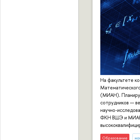
На факультете ко
Математического 
(МИАН). Планиру
сотрудников — ве
научно-исследова
ФКН ВШЭ и МИАН,
высококвалифици
Образование
но