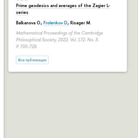
Prime geodesics and averages of the Zagier L-
series
Balkanova O.,
Frolenkov D.
, Risager M.
Mathematical Proceedings of the Cambridge
Philosophical Society. 2022. Vol. 172. No. 3.
P. 705-728.
Все публикации