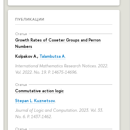
ПУБЛИКАЦИИ
Статья
Growth Rates of Coxeter Groups and Perron
Numbers
Kolpakov A.,
Talambutsa A.
International Mathematics Research Notices. 2022.
Vol. 2022. No. 19.
P. 14675-14696.
Статья
Commutative action logic
Stepan L. Kuznetsov
.
Journal of Logic and Computation. 2023. Vol. 33.
No. 6.
P. 1437-1462.
Статья