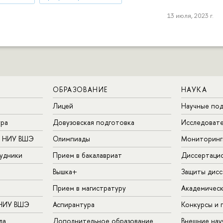
13 июля, 2023 г.
ОБРАЗОВАНИЕ
НАУКА
Лицей
Научные под
ура
Довузовская подготовка
Исследовате
в НИУ ВШЭ
Олимпиады
Мониторинг
удники
Прием в бакалавриат
Диссертаци
Вышка+
Защиты дисс
Прием в магистратуру
Академическ
 НИУ ВШЭ
Аспирантура
Конкурсы и 
ла
Дополнительное образование
Внешние на