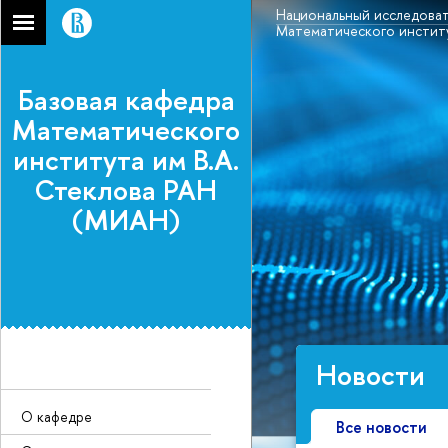
Национальный исследоват
Математического институ
Базовая кафедра
Математического
института им В.А.
Стеклова РАН
(МИАН)
Новости
О кафедре
Все новости