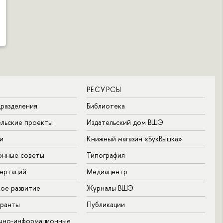
РЕСУРСЫ
разделения
Библиотека
льские проекты
Издательский дом ВШЭ
и
Книжный магазин «БукВышка»
онные советы
Типография
ертаций
Медиацентр
ое развитие
Журналы ВШЭ
гранты
Публикации
учно-информационные