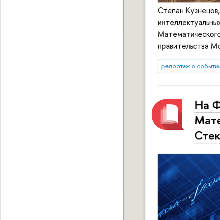
Степан Кузнецов
интеллектуальных
Математического 
правительства М
репортаж о событи
На Ф
Мате
Стек