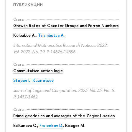
ПУБЛИКАЦИИ
Статья
Growth Rates of Coxeter Groups and Perron Numbers
Kolpakov A.,
Talambutsa A.
International Mathematics Research Notices. 2022.
Vol. 2022. No. 19.
P. 14675-14696.
Статья
Commutative action logic
Stepan L. Kuznetsov
.
Journal of Logic and Computation. 2023. Vol. 33. No. 6.
P. 1437-1462.
Статья
Prime geodesics and averages of the Zagier L-series
Balkanova O.,
Frolenkov D.
, Risager M.