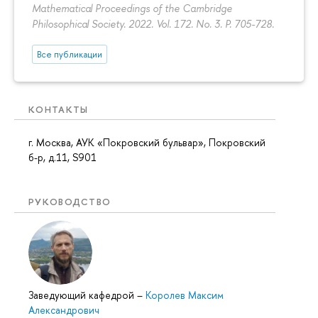
Mathematical Proceedings of the Cambridge
Philosophical Society. 2022. Vol. 172. No. 3.
P. 705-728.
Все публикации
КОНТАКТЫ
г. Москва, АУК «Покровский бульвар», Покровский
б-р, д.11, S901
РУКОВОДСТВО
Заведующий кафедрой
–
Королев Максим
Александрович