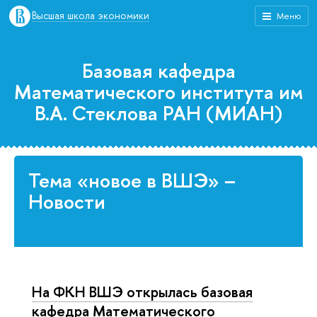
Высшая школа экономики
Меню
Базовая кафедра
Математического института им
В.А. Стеклова РАН (МИАН)
Тема «новое в ВШЭ» –
Новости
На ФКН ВШЭ открылась базовая
кафедра Математического