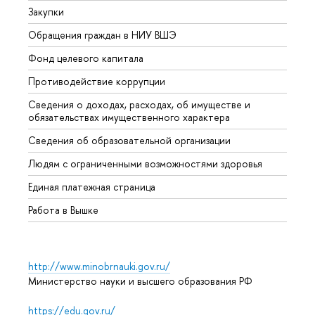
Закупки
Прием
Обращения граждан в НИУ ВШЭ
Аспир
Фонд целевого капитала
Допол
Противодействие коррупции
Центр
Сведения о доходах, расходах, об имуществе и
Бизне
обязательствах имущественного характера
Образ
Сведения об образовательной организации
Обрат
Людям с ограниченными возможностями здоровья
Единая платежная страница
Работа в Вышке
http://www.minobrnauki.gov.ru/
Министерство науки и высшего образования РФ
https://edu.gov.ru/