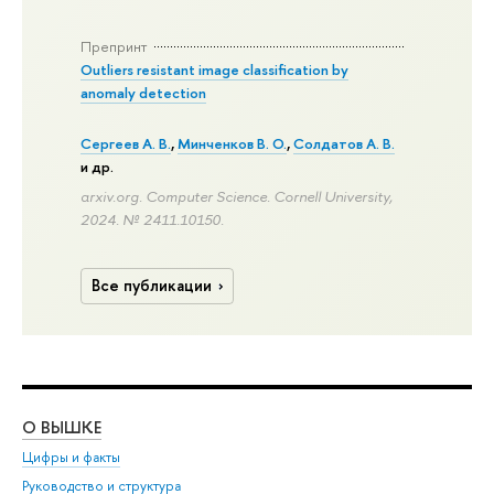
Препринт
Outliers resistant image classification by
anomaly detection
Сергеев А. В.
,
Минченков В. О.
,
Солдатов А. В.
и др.
arxiv.org. Computer Science. Cornell University,
2024. № 2411.10150.
Все публикации
О ВЫШКЕ
ОБ
Цифры и факты
Ли
Руководство и структура
Дов