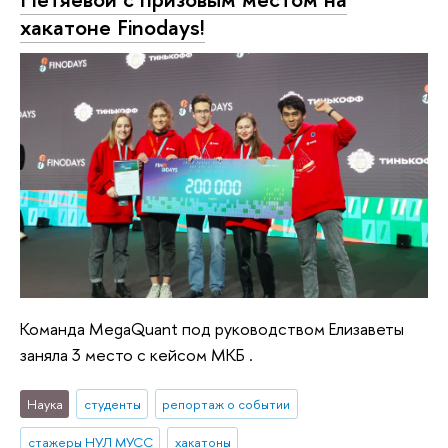
хакатоне Finodays!
Команда MegaQuant под руководством Елизаветы
заняла 3 место с кейсом МКБ .
Наука
студенты
репортаж о событии
стажеры НУЛ МУСС
хакатоны