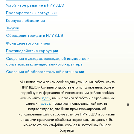
Устойчивое развитие в НИУ ВШЭ
Ол
Преподаватели и сотрудники
При
Корпуса и общежития
Вы
Закупки
При
Обращения граждан в НИУ ВШЭ
Ас
Фонд целевого капитала
До
Противодействие коррупции
Цен
Сведения о доходах, расходах, об имуществе и
Би
обязательствах имущественного характера
Об
Сведения об образовательной организации
Обр
Людям с ограниченными возможностями здоровья
Мы используем файлы cookies для улучшения работы сайта
Единая платежная страница
НИУ ВШЭ и большего удобства его использования. Более
подробную информацию об использовании файлов cookies
Работа в Вышке
можно найти
здесь
, наши правила обработки персональных
данных –
здесь
. Продолжая пользоваться сайтом, вы
✖
Редактору
подтверждаете, что были проинформированы об
© НИУ ВШЭ 1993–2026
Адреса и контакты
Условия использования
использовании файлов cookies сайтом НИУ ВШЭ и согласны
с нашими правилами обработки персональных данных. Вы
материалов
Политика конфиденциальности
Карта сайта
можете отключить файлы cookies в настройках Вашего
Шрифты HSE Sans и HSE Slab разработаны в
Школе дизайна НИУ ВШЭ
браузера.