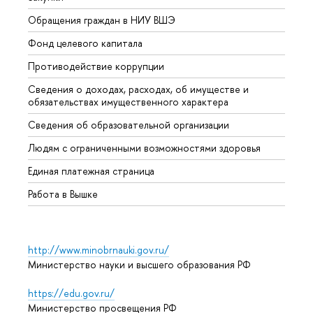
Обращения граждан в НИУ ВШЭ
Аспир
Фонд целевого капитала
Допол
Противодействие коррупции
Центр
Сведения о доходах, расходах, об имуществе и
Бизне
обязательствах имущественного характера
Образ
Сведения об образовательной организации
Обрат
Людям с ограниченными возможностями здоровья
Единая платежная страница
Работа в Вышке
http://www.minobrnauki.gov.ru/
Министерство науки и высшего образования РФ
https://edu.gov.ru/
Министерство просвещения РФ