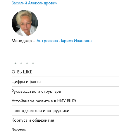
Василий Александрович
Менеджер
–
Антропова Лариса Ивановна
О ВЫШКЕ
ОБР
Цифры и факты
Лице
Руководство и структура
Довуз
Устойчивое развитие в НИУ ВШЭ
Олим
Преподаватели и сотрудники
Прием
Корпуса и общежития
Вышк
Закупки
Прием