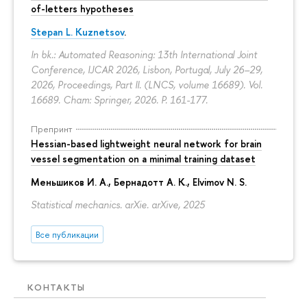
of-letters hypotheses
Stepan L. Kuznetsov
.
In bk.: Automated Reasoning: 13th International Joint
Conference, IJCAR 2026, Lisbon, Portugal, July 26–29,
2026, Proceedings, Part II. (LNCS, volume 16689). Vol.
16689. Cham: Springer, 2026.
P. 161-177.
Препринт
Hessian-based lightweight neural network for brain
vessel segmentation on a minimal training dataset
Меньшиков И. А.
,
Бернадотт А. К.
,
Elvimov N. S.
Statistical mechanics. arXie. arXive, 2025
Все публикации
КОНТАКТЫ