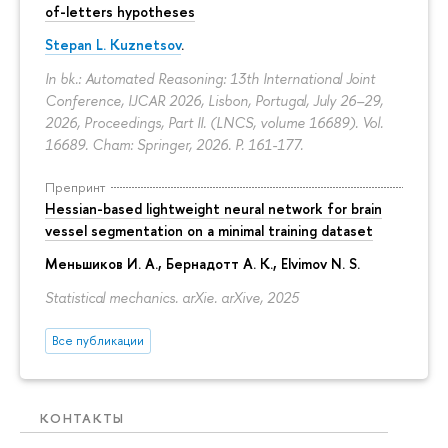
of-letters hypotheses
Stepan L. Kuznetsov
.
In bk.: Automated Reasoning: 13th International Joint
Conference, IJCAR 2026, Lisbon, Portugal, July 26–29,
2026, Proceedings, Part II. (LNCS, volume 16689). Vol.
16689. Cham: Springer, 2026.
P. 161-177.
Препринт
Hessian-based lightweight neural network for brain
vessel segmentation on a minimal training dataset
Меньшиков И. А.
,
Бернадотт А. К.
,
Elvimov N. S.
Statistical mechanics. arXie. arXive, 2025
Все публикации
КОНТАКТЫ