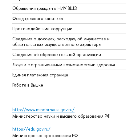
Обращения граждан в НИУ ВШЭ
Аспир
Фонд целевого капитала
Допол
Противодействие коррупции
Центр
Сведения о доходах, расходах, об имуществе и
Бизне
обязательствах имущественного характера
Образ
Сведения об образовательной организации
Обрат
Людям с ограниченными возможностями здоровья
Единая платежная страница
Работа в Вышке
http://www.minobrnauki.gov.ru/
Министерство науки и высшего образования РФ
https://edu.gov.ru/
Министерство просвещения РФ