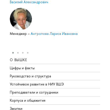
Василий Александрович
Менеджер
–
Антропова Лариса Ивановна
О ВЫШКЕ
ОБР
Цифры и факты
Лице
Руководство и структура
Довуз
Устойчивое развитие в НИУ ВШЭ
Олим
Преподаватели и сотрудники
Прием
Корпуса и общежития
Вышк
Закупки
Прием