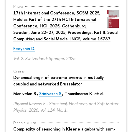
Книга
17th International Conference, SCSM 2025,
Held as Part of the 27th HCI International
Conference, HCII 2025, Gothenburg,
Sweden, June 22–27, 2025, Proceedings, Part II. Social
Computing and Social Media. LNCS, volume 15787
Fedyanin D.
Vol. 2. Switzerland: Springer, 2025.
Статья
Dynamical origin of extreme events in mutually
coupled and networked Brusselator
Manivelan S.,
Srinivasan S.
, Thamilmaran K. et al.
Physical Review E - Statistical, Nonlinear, and Soft Matter
Physics. 2026. Vol. 114. No. 1.
Глава в книге
Complexity of reasoning in Kleene algebra with sum-