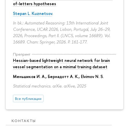
of-letters hypotheses
Stepan L. Kuznetsov
.
In bk.: Automated Reasoning: 13th International Joint
Conference, IJCAR 2026, Lisbon, Portugal, July 26–29,
2026, Proceedings, Part II. (LNCS, volume 16689). Vol.
16689. Cham: Springer, 2026.
P. 161-177.
Препринт
Hessian-based lightweight neural network for brain
vessel segmentation on a minimal training dataset
Меньшиков И. А.
,
Бернадотт А. К.
,
Elvimov N. S.
Statistical mechanics. arXie. arXive, 2025
Все публикации
КОНТАКТЫ