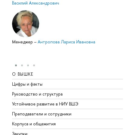
Василий Александрович
Менеджер
–
Антропова Лариса Ивановна
О ВЫШКЕ
ОБР
Цифры и факты
Лице
Руководство и структура
Довуз
Устойчивое развитие в НИУ ВШЭ
Олим
Преподаватели и сотрудники
Прием
Корпуса и общежития
Вышк
Закупки
Прием