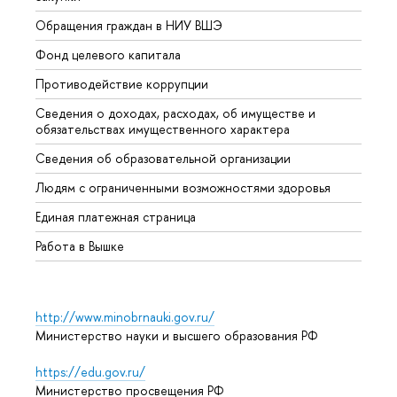
Обращения граждан в НИУ ВШЭ
Аспир
Фонд целевого капитала
Допол
Противодействие коррупции
Центр
Сведения о доходах, расходах, об имуществе и
Бизне
обязательствах имущественного характера
Образ
Сведения об образовательной организации
Обрат
Людям с ограниченными возможностями здоровья
Единая платежная страница
Работа в Вышке
http://www.minobrnauki.gov.ru/
Министерство науки и высшего образования РФ
https://edu.gov.ru/
Министерство просвещения РФ