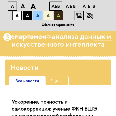
A
A
A
АБB
АБB
АБB
А
А
А
А
А
Факультет компьютерных наук
Обычная версия сайта
Департамент анализа данных и
Высшая школа экономики
Меню
искусственного интеллекта
Новости
Все новости
Еще
Ускорение, точность и
самокоррекция: ученые ФКН ВШЭ
на международной конференции