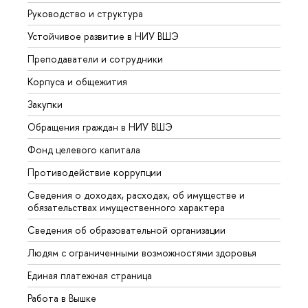
Руководство и структура
Довуз
Устойчивое развитие в НИУ ВШЭ
Олим
Преподаватели и сотрудники
Прием
Корпуса и общежития
Вышк
Закупки
Прием
Обращения граждан в НИУ ВШЭ
Аспир
Фонд целевого капитала
Допол
Противодействие коррупции
Центр
Сведения о доходах, расходах, об имуществе и
Бизне
обязательствах имущественного характера
Образ
Сведения об образовательной организации
Обрат
Людям с ограниченными возможностями здоровья
Единая платежная страница
Работа в Вышке