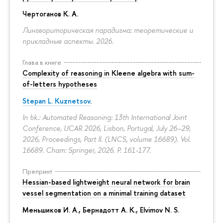
Чертоганов К. А.
Лингвориторическая парадигма: теоретические и
прикладные аспекты. 2026.
Глава в книге
Complexity of reasoning in Kleene algebra with sum-
of-letters hypotheses
Stepan L. Kuznetsov
.
In bk.: Automated Reasoning: 13th International Joint
Conference, IJCAR 2026, Lisbon, Portugal, July 26–29,
2026, Proceedings, Part II. (LNCS, volume 16689). Vol.
16689. Cham: Springer, 2026.
P. 161-177.
Препринт
Hessian-based lightweight neural network for brain
vessel segmentation on a minimal training dataset
Меньшиков И. А.
,
Бернадотт А. К.
,
Elvimov N. S.