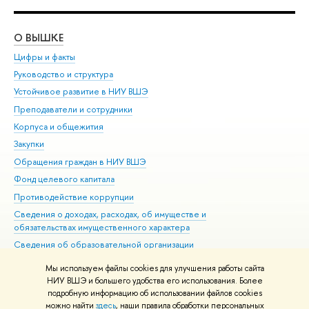
О ВЫШКЕ
ОБ
Цифры и факты
Ли
Руководство и структура
Дов
Устойчивое развитие в НИУ ВШЭ
Ол
Преподаватели и сотрудники
При
Корпуса и общежития
Вы
Закупки
При
Обращения граждан в НИУ ВШЭ
Ас
Фонд целевого капитала
До
Противодействие коррупции
Цен
Сведения о доходах, расходах, об имуществе и
Би
обязательствах имущественного характера
Об
Сведения об образовательной организации
Обр
Людям с ограниченными возможностями здоровья
Мы используем файлы cookies для улучшения работы сайта
Единая платежная страница
НИУ ВШЭ и большего удобства его использования. Более
подробную информацию об использовании файлов cookies
Работа в Вышке
можно найти
здесь
, наши правила обработки персональных