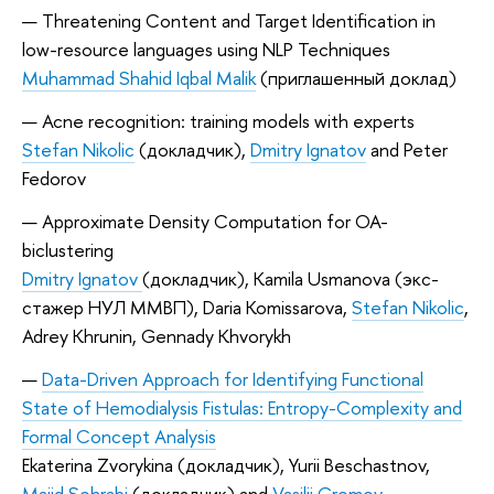
Threatening Content and Target Identification in
low-resource languages using NLP Techniques
Muhammad Shahid Iqbal Malik
(приглашенный доклад)
Acne recognition: training models with experts
Stefan Nikolic
(докладчик),
Dmitry Ignatov
and Peter
Fedorov
Approximate Density Computation for OA-
biclustering
Dmitry Ignatov
(докладчик), Kamila Usmanova (экс-
стажер НУЛ ММВП), Daria Komissarova,
Stefan Nikolic
,
Adrey Khrunin, Gennady Khvorykh
Data-Driven Approach for Identifying Functional
State of Hemodialysis Fistulas: Entropy-Complexity and
Formal Concept Analysis
Ekaterina Zvorykina (докладчик), Yurii Beschastnov,
Majid Sohrabi
(докладчик) and
Vasilii Gromov