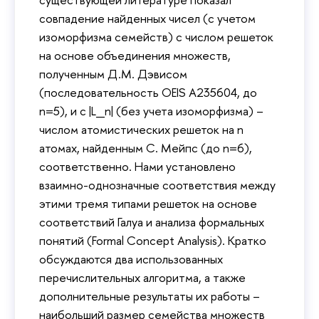
совпадение найденных чисел (с учетом
изоморфизма семейств) с числом решеток
на основе объединения множеств,
полученным Д.М. Дэвисом
(последовательность OEIS A235604, до
n=5), и c |L_n| (без учета изоморфизма) –
числом атомистических решеток на n
атомах, найденным С. Мейпс (до n=6),
соответственно. Нами установлено
взаимно-однозначные соответствия между
этими тремя типами решеток на основе
соответствий Галуа и анализа формальных
понятий (Formal Concept Analysis). Кратко
обсуждаются два использованных
перечислительных алгоритма, а также
дополнительные результаты их работы –
наибольший размер семейства множеств