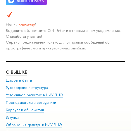
Нашли
опечатку
?
Выделите её, нажмите Ctrl+Enter и отправьте нам уведомление.
Спасибо за участие!
Сервис предназначен только для отправки сообщений об
орфографических и пунктуационных ошибках.
О ВЫШКЕ
ОБ
Цифры и факты
Ли
Руководство и структура
Дов
Устойчивое развитие в НИУ ВШЭ
Ол
Преподаватели и сотрудники
При
Корпуса и общежития
Вы
Закупки
При
Обращения граждан в НИУ ВШЭ
Ас