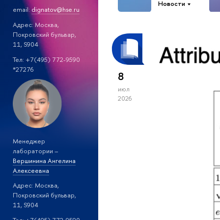
Новости
email:
dignatov@hse.ru
Адрес: Москва,
Покровский бульвар,
11, S904
Тел: +7(495) 772-9590
*27276
8
июл
2026
Менеджер
лаборатории –
Вершинина Ангелина
Алексеевна
Адрес: Москва,
Покровский бульвар,
11, S904