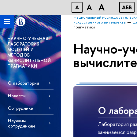
A
A
A
АБВ
Национальный исследовательски
искусственного интеллекта
Це
прагматики
НАУЧНО-УЧЕБНАЯ
Научно-уч
ЛАБОРАТОРИЯ
МОДЕЛЕЙ И
МЕТОДОВ
вычислите
ВЫЧИСЛИТЕЛЬНОЙ
ПРАГМАТИКИ
О лаборатории
Новости
О лабор
Сотрудники
Научным
Лаборатория раз
сотрудникам
занимаемся разр