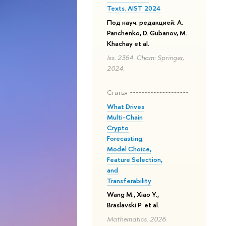
Texts. AIST 2024
Под науч. редакцией: A.
Panchenko, D. Gubanov, M.
Khachay et al.
Iss. 2364. Cham: Springer,
2024.
Статья
What Drives
Multi-Chain
Crypto
Forecasting:
Model Choice,
Feature Selection,
and
Transferability
Wang M., Xiao Y.,
Braslavski P. et al.
Mathematics. 2026.