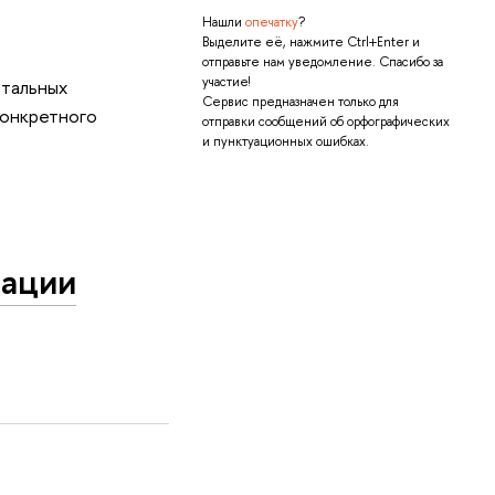
Нашли
опечатку
?
Выделите её, нажмите Ctrl+Enter и
отправьте нам уведомление. Спасибо за
участие!
нтальных
Сервис предназначен только для
конкретного
отправки сообщений об орфографических
и пунктуационных ошибках.
тации