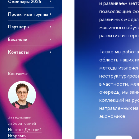
Семинары 2026
и развиваем мет
позволяющие фо
Проектные группы
различных модал
машинного обуче
Партнеры
развитие интер
Вакансии
Также мы работа
Контакты
область наших и
методы извлече
Контакты:
неструктуриров
в частности, ме
очередь, мы зан
коллекций на ру
направленных на
экономике.
Заведующий
лабораторией –
Игнатов Дмитрий
Игоревич