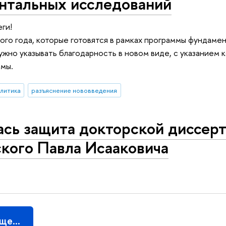
нтальных исследований
еги!
того года, которые готовятся в рамках программы фундаме
ужно указывать благодарность в новом виде, с указанием 
ммы.
алитика
разъяснение нововведения
ась защита докторской диссер
кого Павла Исааковича
еще…