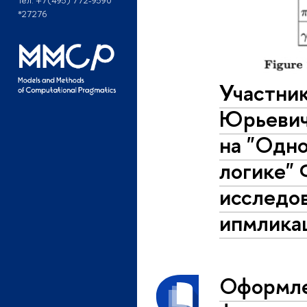
Тел: +7(495) 772-9590
*27276
Участни
Юрьевич
на "Одн
логике"
исследов
ипмликац
Оформле