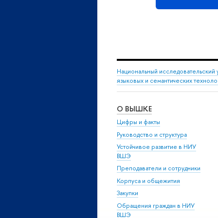
Национальный исследовательский 
языковых и семантических техноло
О ВЫШКЕ
Цифры и факты
Руководство и структура
Устойчивое развитие в НИУ
ВШЭ
Преподаватели и сотрудники
Корпуса и общежития
Закупки
Обращения граждан в НИУ
ВШЭ