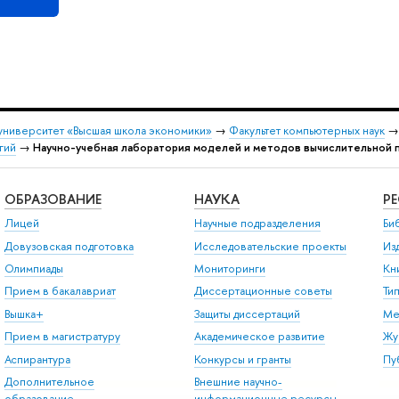
университет «Высшая школа экономики»
→
Факультет компьютерных наук
гий
→
Научно-учебная лаборатория моделей и методов вычислительной 
ОБРАЗОВАНИЕ
НАУКА
Р
Лицей
Научные подразделения
Би
Довузовская подготовка
Исследовательские проекты
Из
Олимпиады
Мониторинги
Кн
Прием в бакалавриат
Диссертационные советы
Ти
Вышка+
Защиты диссертаций
Ме
Прием в магистратуру
Академическое развитие
Жу
Аспирантура
Конкурсы и гранты
Пу
Дополнительное
Внешние научно-
образование
информационные ресурсы