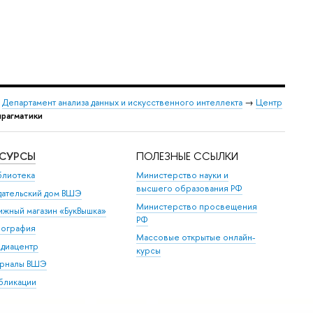
→
Департамент анализа данных и искусственного интеллекта
→
Центр
прагматики
ЕСУРСЫ
ПОЛЕЗНЫЕ ССЫЛКИ
блиотека
Министерство науки и
высшего образования РФ
дательский дом ВШЭ
Министерство просвещения
ижный магазин «БукВышка»
РФ
пография
Массовые открытые онлайн-
диацентр
курсы
рналы ВШЭ
бликации