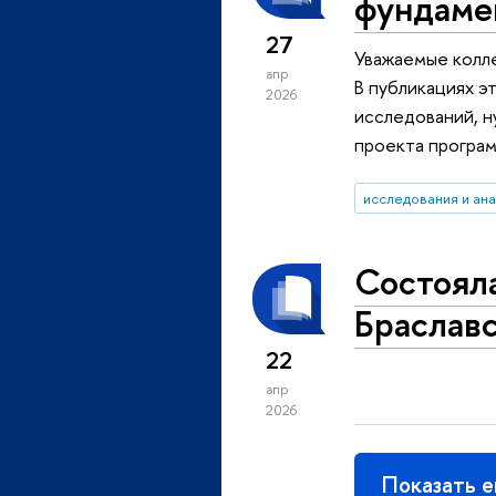
фундаме
27
Уважаемые колл
апр
В публикациях э
2026
исследований, н
проекта програ
исследования и ан
Состоял
Браславс
22
апр
2026
Показать 