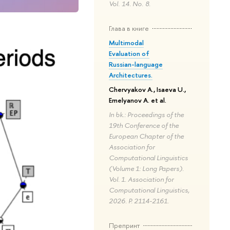
Vol. 14. No. 8.
Глава в книге
Multimodal
Evaluation of
Russian-language
Architectures.
Chervyakov A., Isaeva U.,
Emelyanov A. et al.
In bk.: Proceedings of the
19th Conference of the
European Chapter of the
Association for
Computational Linguistics
(Volume 1: Long Papers).
Vol. 1. Association for
Computational Linguistics,
2026. P. 2114-2161.
Препринт