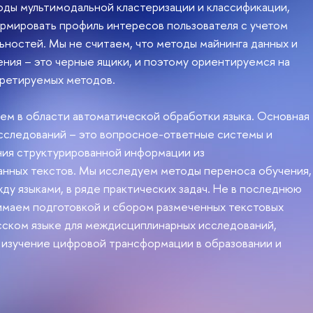
оды мультимодальной кластеризации и классификации,
рмировать профиль интересов пользователя с учетом
ьностей. Мы не считаем, что методы майнинга данных и
ния – это черные ящики, и поэтому ориентируемся на
претируемых методов.
ем в области автоматической обработки языка. Основная
сследований – это вопросное-ответные системы и
ния структурированной информации из
анных текстов. Мы исследуем методы переноса обучения,
жду языками, в ряде практических задач. Не в последнюю
имаем подготовкой и сбором размеченных текстовых
сском языке для междисциплинарных исследований,
 изучение цифровой трансформации в образовании и