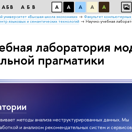
АБВ
АБВ
А
А
А
А
А
й университет «Высшая школа экономики»
Факультет компьютерных 
нтр языковых и семантических технологий
Научно-учебная лаборат
ебная лаборатория мо
льной прагматики
атории
вивает методы анализа неструктурированных данных. Мы
аботкой и анализом рекомендательных систем и сервисов