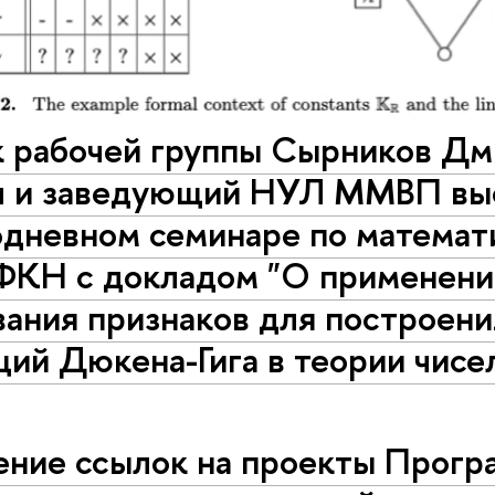
к рабочей группы Сырников Д
 и заведующий НУЛ ММВП вы
одневном семинаре по математ
 ФКН с докладом "О применени
ания признаков для построени
ий Дюкена-Гига в теории чисе
ние ссылок на проекты Прог