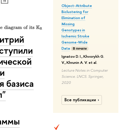
Object-Attribute
Biclustering for
Elimination of
Missing
Genotypes in
митрий
Ischemic Stroke
Genome-Wide
ступили
Data
В печати
Ignatov D. I., Khvorykh G.
ической
V., Khrunin A. V. et al.
и
Lecture Notes in Computer
Science. LNCS. Springer,
я базиса
2020
л"
Все публикации
раммы