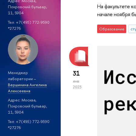
Адрес: Москва,
На факультете к
Покровский бульвар,
11, S904
начале ноября б
Тел: +7(495) 772-9590
*27276
Образование
ст
31
Менеджер
лаборатории –
янв
Вершинина Ангелина
2023
Алексеевна
Адрес: Москва,
Покровский бульвар,
11, S904
Тел: +7(495) 772-9590
*27276