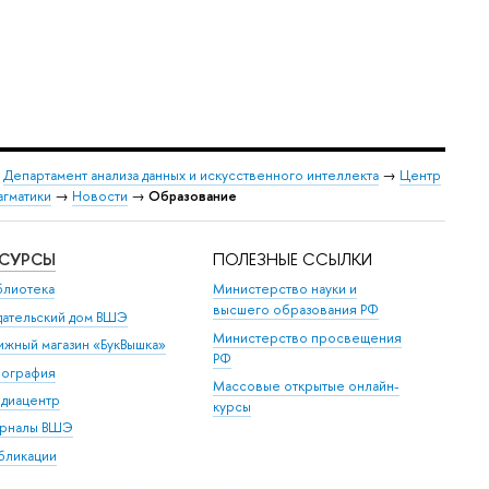
→
Департамент анализа данных и искусственного интеллекта
→
Центр
агматики
→
Новости
→
Образование
ЕСУРСЫ
ПОЛЕЗНЫЕ ССЫЛКИ
блиотека
Министерство науки и
высшего образования РФ
дательский дом ВШЭ
Министерство просвещения
ижный магазин «БукВышка»
РФ
пография
Массовые открытые онлайн-
диацентр
курсы
рналы ВШЭ
бликации