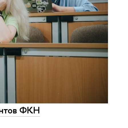
антов ФКН