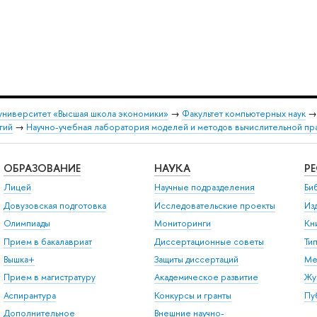
университет «Высшая школа экономики»
→
Факультет компьютерных наук
гий
→
Научно-учебная лаборатория моделей и методов вычислительной пр
ОБРАЗОВАНИЕ
НАУКА
Р
Лицей
Научные подразделения
Би
Довузовская подготовка
Исследовательские проекты
Из
Олимпиады
Мониторинги
Кн
Прием в бакалавриат
Диссертационные советы
Ти
Вышка+
Защиты диссертаций
Ме
Прием в магистратуру
Академическое развитие
Жу
Аспирантура
Конкурсы и гранты
Пу
Дополнительное
Внешние научно-