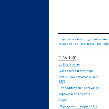
Национальный исследовательский 
языковых и семантических техноло
О ВЫШКЕ
Цифры и факты
Руководство и структура
Устойчивое развитие в НИУ
ВШЭ
Преподаватели и сотрудники
Корпуса и общежития
Закупки
Обращения граждан в НИУ