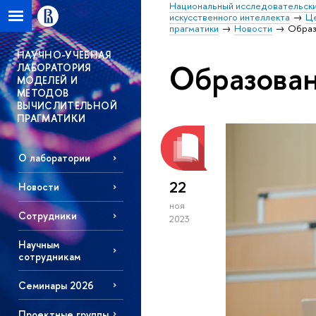
Национальный исследовательски
искусственного интеллекта
Це
прагматики
Новости
Образ
НАУЧНО-УЧЕБНАЯ
Образова
ЛАБОРАТОРИЯ
МОДЕЛЕЙ И
МЕТОДОВ
ВЫЧИСЛИТЕЛЬНОЙ
ПРАГМАТИКИ
О лаборатории
22
Новости
ноя
Сотрудники
2023
Научным
сотрудникам
Семинары 2026
Проектные группы