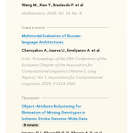
Wang M., Xiao Y., Braslavski P. et al.
Mathematics. 2026. Vol. 14. No. 8.
Глава в книге
Multimodal Evaluation of Russian-
language Architectures.
Chervyakov A., Isaeva U., Emelyanov A. et al.
In bk.: Proceedings of the 19th Conference of the
European Chapter of the Association for
Computational Linguistics (Volume 1: Long
Papers). Vol. 1. Association for Computational
Linguistics, 2026. P. 2114-2161.
Препринт
Object-Attribute Biclustering for
Elimination of Missing Genotypes in
Ischemic Stroke Genome-Wide Data
В печати
Ignatov D. I., Khvorykh G. V., Khrunin A. V. et al.