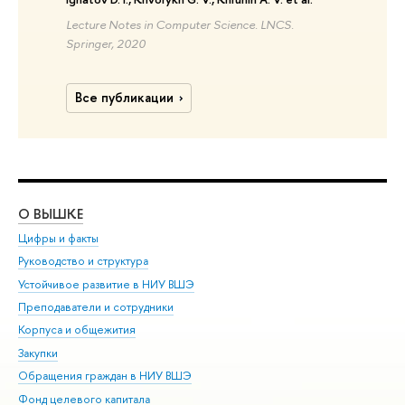
Lecture Notes in Computer Science. LNCS.
Springer, 2020
Все публикации
О ВЫШКЕ
ОБ
Цифры и факты
Ли
Руководство и структура
Дов
Устойчивое развитие в НИУ ВШЭ
Ол
Преподаватели и сотрудники
При
Корпуса и общежития
Вы
Закупки
При
Обращения граждан в НИУ ВШЭ
Ас
Фонд целевого капитала
До