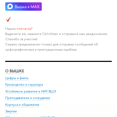
Нашли
опечатку
?
Выделите её, нажмите Ctrl+Enter и отправьте нам уведомление.
Спасибо за участие!
Сервис предназначен только для отправки сообщений об
орфографических и пунктуационных ошибках.
О ВЫШКЕ
ОБ
Цифры и факты
Ли
Руководство и структура
Дов
Устойчивое развитие в НИУ ВШЭ
Ол
Преподаватели и сотрудники
При
Корпуса и общежития
Вы
Закупки
При