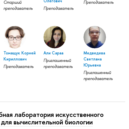
Олегович
Старший
Преподаватель
преподаватель
Преподаватель
Томащук Корней
Али Сараа
Медведева
Кириллович
Светлана
Приглашенный
Юрьевна
Преподаватель
преподаватель
Приглашенный
преподаватель
бная лаборатория искусственного
 для вычислительной биологии