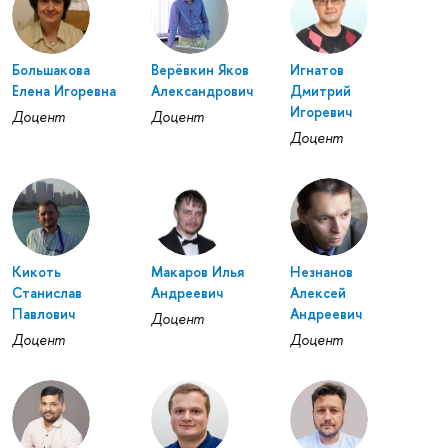
Большакова
Верёвкин Яков
Игнатов
Елена Игоревна
Александрович
Дмитрий
Игоревич
Доцент
Доцент
Доцент
Кикоть
Макаров Илья
Незнанов
Станислав
Андреевич
Алексей
Павлович
Андреевич
Доцент
Доцент
Доцент