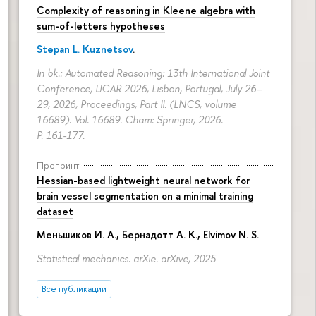
Complexity of reasoning in Kleene algebra with
sum-of-letters hypotheses
Stepan L. Kuznetsov
.
In bk.: Automated Reasoning: 13th International Joint
Conference, IJCAR 2026, Lisbon, Portugal, July 26–
29, 2026, Proceedings, Part II. (LNCS, volume
16689). Vol. 16689. Cham: Springer, 2026.
P. 161-177.
Препринт
Hessian-based lightweight neural network for
brain vessel segmentation on a minimal training
dataset
Меньшиков И. А.
,
Бернадотт А. К.
,
Elvimov N. S.
Statistical mechanics. arXie. arXive, 2025
Все публикации