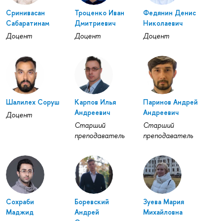
Сринивасан
Троценко Иван
Федянин Денис
Сабаратинам
Дмитриевич
Николаевич
Доцент
Доцент
Доцент
Шалилех Соруш
Карпов Илья
Паринов Андрей
Андреевич
Андреевич
Доцент
Старший
Старший
преподаватель
преподаватель
Сохраби
Боревский
Зуева Мария
Маджид
Андрей
Михайловна