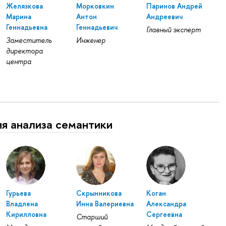
Желязкова
Морковкин
Паринов Андрей
Марина
Антон
Андреевич
Геннадьевна
Геннадьевич
Главный эксперт
Заместитель
Инженер
директора
центра
я анализа семантики
Гурьева
Скрынникова
Коган
Владлена
Инна Валериевна
Александра
Кирилловна
Сергеевна
Старший