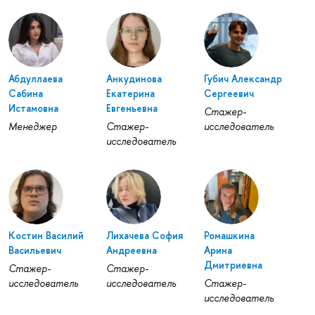
Абдуллаева
Анкудинова
Губич Александр
Сабина
Екатерина
Сергеевич
Истамовна
Евгеньевна
Стажер-
Менеджер
Стажер-
исследователь
исследователь
Костин Василий
Лихачева София
Ромашкина
Васильевич
Андреевна
Арина
Дмитриевна
Стажер-
Стажер-
исследователь
исследователь
Стажер-
исследователь