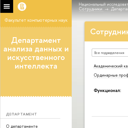
Национальный исследоват
Сотрудники
Департам
Факультет компьютерных наук
Сотрудни
Департамент
анализа данных и
Все подразделения
искусственного
интеллекта
Академический ка
Ординарные проф
Функционал:
ДЕПАРТАМЕНТ
О департаменте