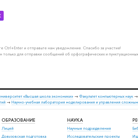
е Ctrl+Enter и отправьте нам уведомление. Спасибо за участие!
н только для отправки сообщений об орфографических и пунктуационных
университет «Высшая школа экономики»
→
Факультет компьютерных наук
гий
→
Научно-учебная лаборатория моделирования и управления сложным
ОБРАЗОВАНИЕ
НАУКА
Р
Лицей
Научные подразделения
Би
Довузовская подготовка
Исследовательские проекты
Из