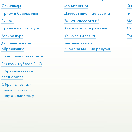
Олимпиады
Мониторинги
Кн
Прием в бакалавриат
Диссертационные советы
Ти
Вышка+
Защиты диссертаций
Ме
Прием в магистратуру
Академическое развитие
Жу
Аспирантура
Конкурсы и гранты
Пу
Дополнительное
Внешние научно-
образование
информационные ресурсы
Центр развития карьеры
Бизнес-инкубатор ВШЭ
Образовательные
партнерства
Обратная связь и
взаимодействие с
получателями услуг