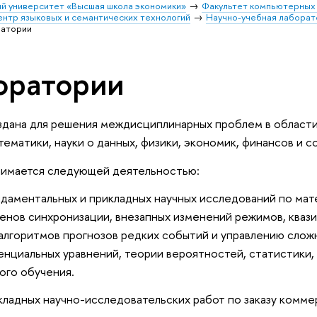
й университет «Высшая школа экономики»
Факультет компьютерных 
нтр языковых и семантических технологий
Научно-учебная лаборат
ратории
оратории
дана для решения междисциплинарных проблем в области
ематики, науки о данных, физики, экономик, финансов и с
нимается следующей деятельностью:
даментальных и прикладных научных исследований по ма
нов синхронизации, внезапных изменений режимов, квази
алгоритмов прогнозов редких событий и управлению слож
нциальных уравнений, теории вероятностей, статистики,
ого обучения.
ладных научно-исследовательских работ по заказу комме