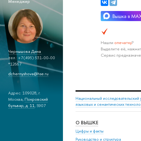
Менеджер
Нашли
опечатку
?
Выделите её, нажмит
Чернышова Дина
Сервис предназначе
тел.: +7(495) 531-00-00
*12667
dchernyshova@hse.ru
Адрес: 109028, г.
Национальный исследовательский 
Москва,
Покровский
языковых и семантических техноло
бульвар, д. 11
, S907
О ВЫШКЕ
Цифры и факты
Руководство и структура