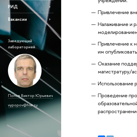
учреждений.
РИД
Привлечение вне
Вакансии
Налаживание и 
моделированием
Заведующий
Привлечение к н
лабораторией
им опубликовать
Оказание поддер
магистратуру/ас
Использование 
Проведение про
Попов Виктор Юрьевич
образовательной
vypopov@hse.ru
распространение