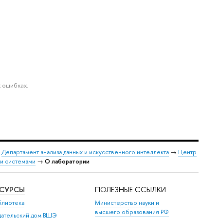
 ошибках.
→
Департамент анализа данных и искусственного интеллекта
→
Центр
и системами
→
О лаборатории
ЕСУРСЫ
ПОЛЕЗНЫЕ ССЫЛКИ
блиотека
Министерство науки и
высшего образования РФ
дательский дом ВШЭ