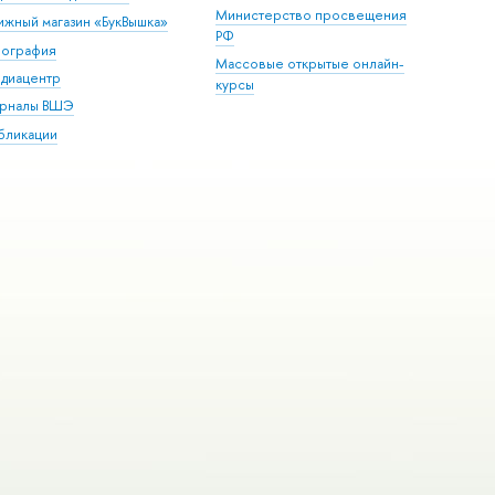
Министерство просвещения
ижный магазин «БукВышка»
РФ
пография
Массовые открытые онлайн-
диацентр
курсы
рналы ВШЭ
бликации