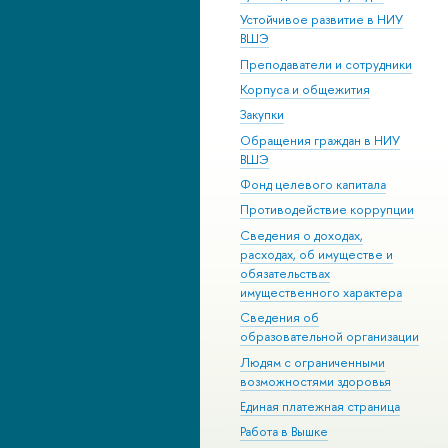
Устойчивое развитие в НИУ
ВШЭ
Преподаватели и сотрудники
Корпуса и общежития
Закупки
Обращения граждан в НИУ
ВШЭ
Фонд целевого капитала
Противодействие коррупции
Сведения о доходах,
расходах, об имуществе и
обязательствах
имущественного характера
Сведения об
образовательной организации
Людям с ограниченными
возможностями здоровья
Единая платежная страница
Работа в Вышке