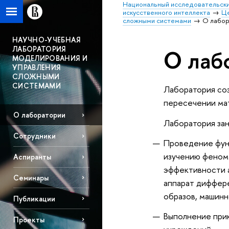
Национальный исследовательски
искусственного интеллекта
Це
сложными системами
О лабо
НАУЧНО-УЧЕБНАЯ
ЛАБОРАТОРИЯ
О лаб
МОДЕЛИРОВАНИЯ И
УПРАВЛЕНИЯ
СЛОЖНЫМИ
СИСТЕМАМИ
Лаборатория соз
пересечении мат
О лаборатории
Лаборатория за
Сотрудники
Проведение фун
изучению феноме
Аспиранты
эффективности 
Семинары
аппарат диффере
образов, машинн
Публикации
Выполнение прик
Проекты