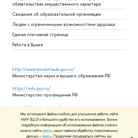
обязательствах имущественного характера
Образ
Сведения об образовательной организации
Обрат
Людям с ограниченными возможностями здоровья
Единая платежная страница
Работа в Вышке
http://www.minobrnauki.gov.ru/
Министерство науки и высшего образования РФ
https://edu.gov.ru/
Министерство просвещения РФ
https://elearning.hse.ru/mooc
Массовые открытые онлайн-курсы
Мы используем файлы cookies для улучшения работы сайта
НИУ ВШЭ и большего удобства его использования. Более
подробную информацию об использовании файлов cookies
можно найти
здесь
, наши правила обработки персональных
© НИУ ВШЭ 1993–2026
Адреса и контакты
Условия
данных –
здесь
. Продолжая пользоваться сайтом, вы