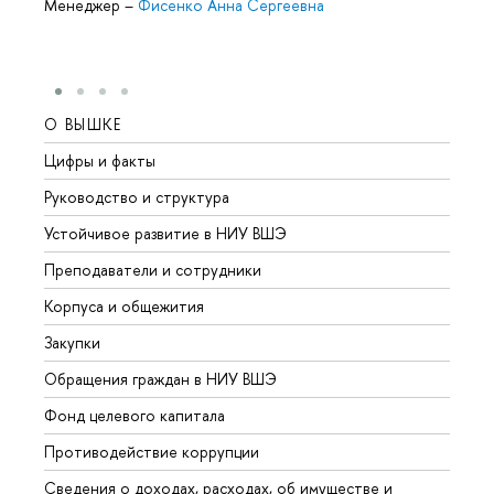
Менеджер
–
Фисенко Анна Сергеевна
О ВЫШКЕ
ОБР
Цифры и факты
Лице
Руководство и структура
Довуз
Устойчивое развитие в НИУ ВШЭ
Олим
Преподаватели и сотрудники
Прием
Корпуса и общежития
Вышк
Закупки
Прием
Обращения граждан в НИУ ВШЭ
Аспир
Фонд целевого капитала
Допол
Противодействие коррупции
Центр
Сведения о доходах, расходах, об имуществе и
Бизне