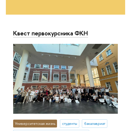
Квест первокурсника ФКН
Университетская жизнь
студенты
бакалавриат