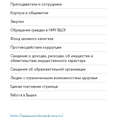
Преподаватели и сотрудники
Прием
Корпуса и общежития
Вышк
Закупки
Прием
Обращения граждан в НИУ ВШЭ
Аспир
Фонд целевого капитала
Допол
Противодействие коррупции
Центр
Сведения о доходах, расходах, об имуществе и
Бизне
обязательствах имущественного характера
Образ
Сведения об образовательной организации
Обрат
Людям с ограниченными возможностями здоровья
Единая платежная страница
Работа в Вышке
http://www.minobrnauki.gov.ru/