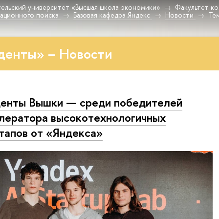
ельский университет «Высшая школа экономики»
Факультет к
мационного поиска
Базовая кафедра Яндекс
Новости
Те
денты» – Новости
енты Вышки — среди победителей
лератора высокотехнологичных
тапов от «Яндекса»