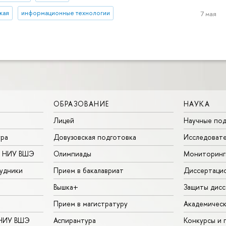
кая
информационные технологии
7 мая
ОБРАЗОВАНИЕ
НАУКА
Лицей
Научные под
ура
Довузовская подготовка
Исследовате
в НИУ ВШЭ
Олимпиады
Мониторинг
удники
Прием в бакалавриат
Диссертаци
Вышка+
Защиты дисс
Прием в магистратуру
Академическ
 НИУ ВШЭ
Аспирантура
Конкурсы и 