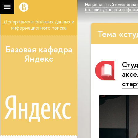
Национальный исследоват
больших данных и инфор
Департамент больших данных и
информационного поиска
Тема «сту
Базовая кафедра
Яндекс
Студ
аксе
стар