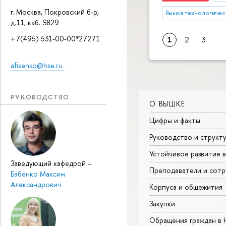
г. Москва, Покровский б-р,
Вышка технологичес
д.11, каб. S829
+7(495) 531-00-00*27271
1
2
3
afisenko@hse.ru
РУКОВОДСТВО
О ВЫШКЕ
Цифры и факты
Руководство и структ
Устойчивое развитие 
Заведующий кафедрой
–
Преподаватели и сотр
Бабенко Максим
Александрович
Корпуса и общежития
Закупки
Обращения граждан в