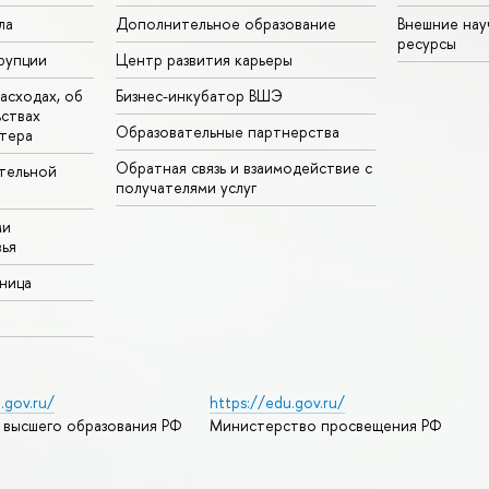
ла
Дополнительное образование
Внешние на
ресурсы
рупции
Центр развития карьеры
асходах, об
Бизнес-инкубатор ВШЭ
ьствах
Образовательные партнерства
тера
Обратная связь и взаимодействие с
тельной
получателями услуг
ми
ья
аница
.gov.ru/
https://edu.gov.ru/
 высшего образования РФ
Министерство просвещения РФ