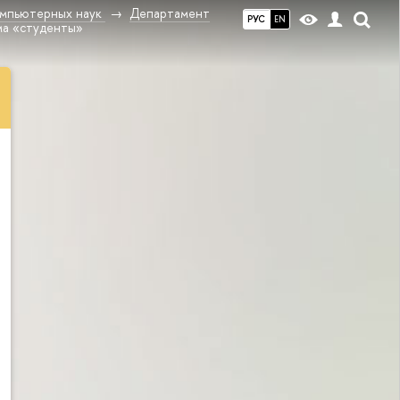
омпьютерных наук
Департамент
РУС
EN
ма «студенты»