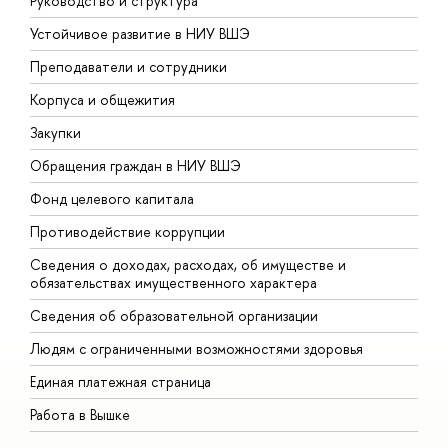
Руководство и структура
Д
Устойчивое развитие в НИУ ВШЭ
О
Преподаватели и сотрудники
П
Корпуса и общежития
ы
Закупки
П
Обращения граждан в НИУ ВШЭ
А
Фонд целевого капитала
Д
Противодействие коррупции
Ц
Сведения о доходах, расходах, об имуществе и
Б
обязательствах имущественного характера
О
Сведения об образовательной организации
О
Людям с ограниченными возможностями здоровья
Единая платежная страница
Работа в Вышке