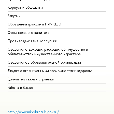
Корпуса и общежития
В
Закупки
П
Обращения граждан в НИУ ВШЭ
А
Фонд целевого капитала
Д
Противодействие коррупции
Ц
Сведения о доходах, расходах, об имуществе и
Б
обязательствах имущественного характера
О
Сведения об образовательной организации
О
Людям с ограниченными возможностями здоровья
Единая платежная страница
Работа в Вышке
http://www.minobrnauki.gov.ru/