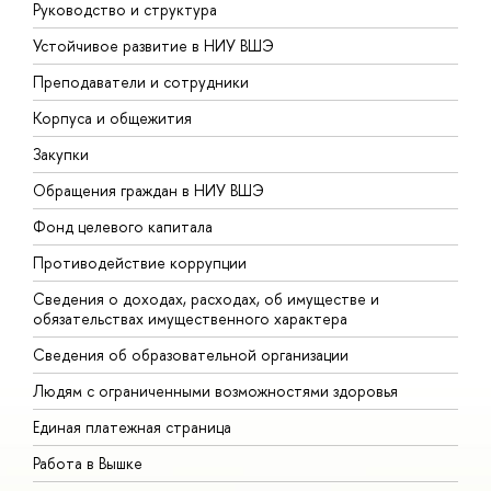
Руководство и структура
Д
Устойчивое развитие в НИУ ВШЭ
О
Преподаватели и сотрудники
П
Корпуса и общежития
В
Закупки
П
Обращения граждан в НИУ ВШЭ
А
Фонд целевого капитала
Д
Противодействие коррупции
Ц
Сведения о доходах, расходах, об имуществе и
Б
обязательствах имущественного характера
О
Сведения об образовательной организации
О
Людям с ограниченными возможностями здоровья
Единая платежная страница
Работа в Вышке