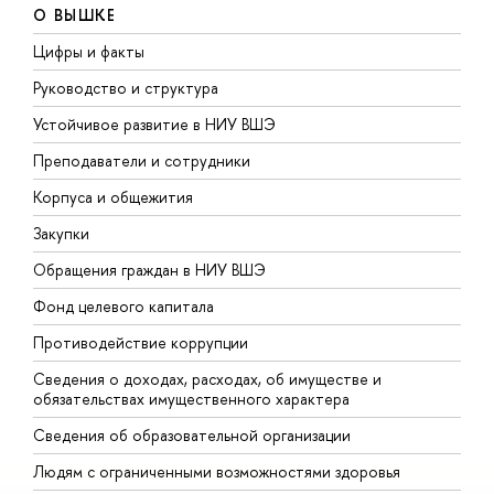
О ВЫШКЕ
Цифры и факты
Л
Руководство и структура
Д
Устойчивое развитие в НИУ ВШЭ
О
Преподаватели и сотрудники
П
Корпуса и общежития
В
Закупки
П
Обращения граждан в НИУ ВШЭ
А
Фонд целевого капитала
Д
Противодействие коррупции
Ц
Сведения о доходах, расходах, об имуществе и
Б
обязательствах имущественного характера
О
Сведения об образовательной организации
О
Людям с ограниченными возможностями здоровья