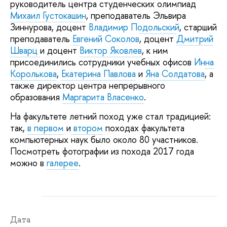
руководитель центра студенческих олимпиад
Михаил Густокашин
, преподаватель Эльвира
Зиннурова, доцент
Владимир Подольский
, старший
преподаватель
Евгений Соколов
, доцент
Дмитрий
Шварц
и доцент
Виктор Яковлев
, к ним
присоединились сотрудники учебных офисов
Инна
Королькова
,
Екатерина Павлова
и
Яна Солдатова
, а
также директор центра непрерывного
образования
Маргарита Власенко
.
На факультете летний поход уже стал традицией:
так,
в первом
и
втором
походах факультета
компьютерных наук было около 80 участников.
Посмотреть фотографии из похода 2017 года
можно в
галерее
.
Дата