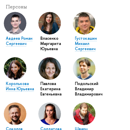
Персоны
Авдеев Роман
Власенко
Густокашин
Сергеевич
Маргарита
Михаил
Юрьевна
Сергеевич
Королькова
Павлова
Подольский
Инна Юрьевна
Екатерина
Владимир
Евгеньевна
Владимирович
Соколов
Солдатова
Шварц