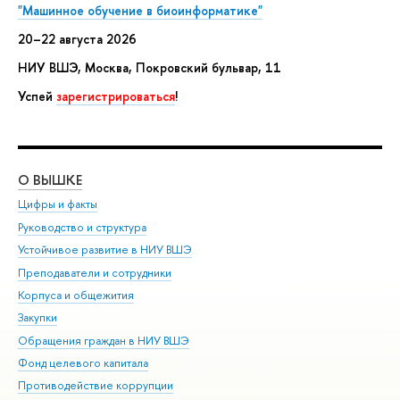
"Машинное обучение в биоинформатике"
20–22 августа 2026
НИУ ВШЭ, Москва, Покровский бульвар, 11
Успей
зарегистрироваться
!
О ВЫШКЕ
ОБ
Цифры и факты
Ли
Руководство и структура
Дов
Устойчивое развитие в НИУ ВШЭ
Ол
Преподаватели и сотрудники
При
Корпуса и общежития
Вы
Закупки
При
Обращения граждан в НИУ ВШЭ
Ас
Фонд целевого капитала
До
Противодействие коррупции
Цен