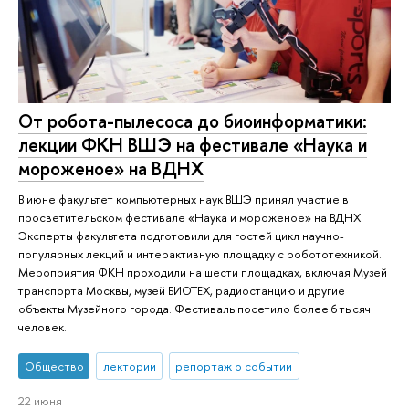
От робота-пылесоса до биоинформатики:
лекции ФКН ВШЭ на фестивале «Наука и
мороженое» на ВДНХ
В июне факультет компьютерных наук ВШЭ принял участие в
просветительском фестивале «Наука и мороженое» на ВДНХ.
Эксперты факультета подготовили для гостей цикл научно-
популярных лекций и интерактивную площадку с робототехникой.
Мероприятия ФКН проходили на шести площадках, включая Музей
транспорта Москвы, музей БИОТЕХ, радиостанцию и другие
объекты Музейного города. Фестиваль посетило более 6 тысяч
человек.
Общество
лектории
репортаж о событии
22 июня