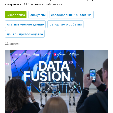
февральской Стратегической сессии.
Экспертиза
дискуссии
исследования и аналитика
статистические данные
репортаж о событии
центры превосходства
11 апреля