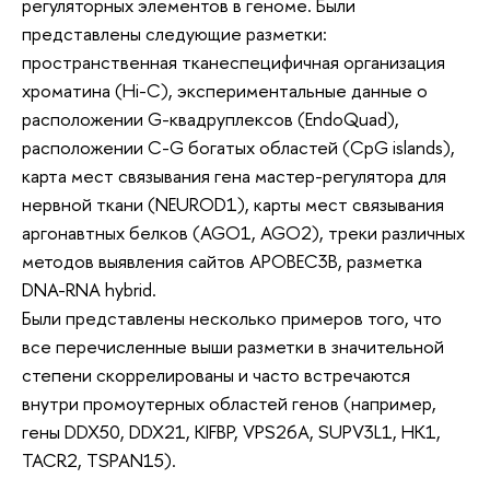
регуляторных элементов в геноме. Были
представлены следующие разметки:
пространственная тканеспецифичная организация
хроматина (Hi-C), экспериментальные данные о
расположении G-квадруплексов (EndoQuad),
расположении C-G богатых областей (CpG islands),
карта мест связывания гена мастер-регулятора для
нервной ткани (NEUROD1), карты мест связывания
аргонавтных белков (AGO1, AGO2), треки различных
методов выявления сайтов APOBEC3B, разметка
DNA-RNA hybrid.
Были представлены несколько примеров того, что
все перечисленные выши разметки в значительной
степени скоррелированы и часто встречаются
внутри промоутерных областей генов (например,
гены DDX50, DDX21, KIFBP, VPS26A, SUPV3L1, HK1,
TACR2, TSPAN15).