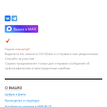
Нашли
опечатку
?
Выделите её, нажмите Ctrl+Enter и отправьте нам уведомление.
Спасибо за участие!
Сервис предназначен только для отправки сообщений об
орфографических и пунктуационных ошибках.
О ВЫШКЕ
ОБ
Цифры и факты
Ли
Руководство и структура
Дов
Устойчивое развитие в НИУ ВШЭ
Ол