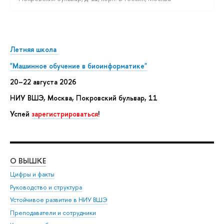
Летняя школа
"Машинное обучение в биоинформатике"
20–22 августа 2026
НИУ ВШЭ, Москва, Покровский бульвар, 11
Успей
зарегистрироваться
!
О ВЫШКЕ
ОБ
Цифры и факты
Ли
Руководство и структура
Дов
Устойчивое развитие в НИУ ВШЭ
Ол
Преподаватели и сотрудники
При