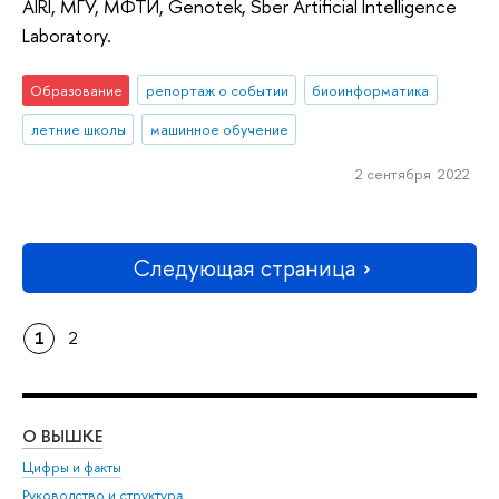
AIRI, МГУ, МФТИ, Genotek, Sber Artificial Intelligence
Laboratory.
Образование
репортаж о событии
биоинформатика
летние школы
машинное обучение
2 сентября 2022
Следующая страница
1
2
О ВЫШКЕ
ОБ
Цифры и факты
Ли
Руководство и структура
Дов