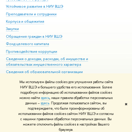
Устойчивое развитие в НИУ ВШЭ
Ол
Преподаватели и сотрудники
При
Корпуса и общежития
Вы
Закупки
При
Обращения граждан в НИУ ВШЭ
Ас
Фонд целевого капитала
До
Противодействие коррупции
Цен
Сведения о доходах, расходах, об имуществе и
Би
обязательствах имущественного характера
Об
Сведения об образовательной организации
Обр
Людям с ограниченными возможностями здоровья
Мы используем файлы cookies для улучшения работы сайта
Единая платежная страница
НИУ ВШЭ и большего удобства его использования. Более
подробную информацию об использовании файлов cookies
Работа в Вышке
можно найти
здесь
, наши правила обработки персональных
данных –
здесь
. Продолжая пользоваться сайтом, вы
✖
Редактору
подтверждаете, что были проинформированы об
© НИУ ВШЭ 1993–2026
Адреса и контакты
Условия использования
использовании файлов cookies сайтом НИУ ВШЭ и согласны
с нашими правилами обработки персональных данных. Вы
материалов
Политика конфиденциальности
Карта сайта
можете отключить файлы cookies в настройках Вашего
Шрифты HSE Sans и HSE Slab разработаны в
Школе дизайна НИУ ВШЭ
браузера.