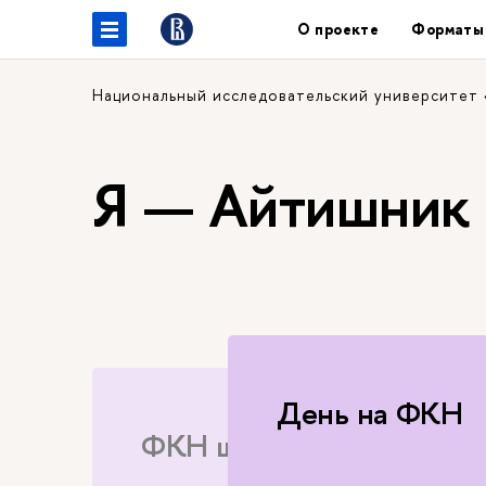
О проекте
Форматы
Национальный исследовательский университет
Я — Айтишник
Практика на 
ФКН школе
День
ФКН 