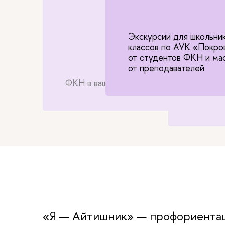
Пройди школьную летню
Экскурс
ФКН
классов
ФКН в вашей школе
от студ
от преп
Студент
«Я — Айтишник» — профориентац