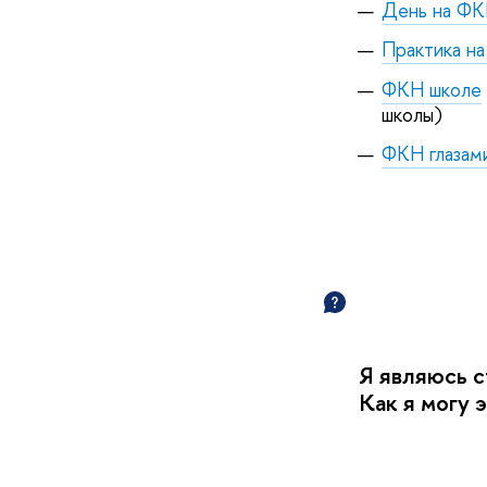
День на Ф
Практика н
ФКН школе
школы)
ФКН глазам
Я являюсь с
Как я могу 