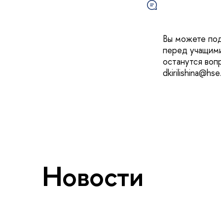
Вы можете по
перед учащими
останутся воп
dkirilishina@hs
Новости