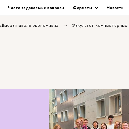
Часто задаваемые вопросы
Форматы
Новости
 «Высшая школа экономики»
Факультет компьютерных 
ФКН
 на ФКН
глазами студента