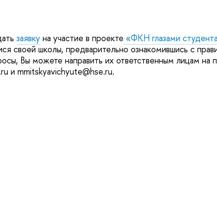
дать
заявку
на участие в проекте
«ФКН глазами студент
ся своей школы, предварительно ознакомившись с прави
росы, Вы можете направить их ответственным лицам на п
e.ru и mmitskyavichyute@hse.ru.