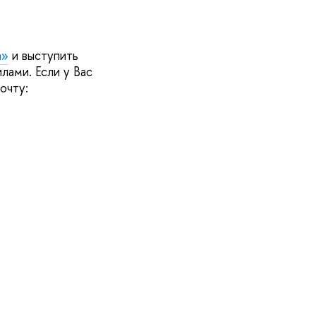
а»
и выступить
лами. Если у Вас
очту: