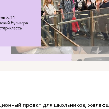
ю практику на
ии для школьников 8-11
 по АУК «Покровский бульвар»
ентов ФКН и мастер-классы
одавателей
ы о ФКН в вашей школе
ионный проект для школьников, желающ