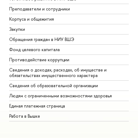
Преподаватели и сотрудники
П
Корпуса и общежития
В
Закупки
П
Обращения граждан в НИУ ВШЭ
А
Фонд целевого капитала
Д
Противодействие коррупции
Ц
Сведения о доходах, расходах, об имуществе и
Б
обязательствах имущественного характера
О
Сведения об образовательной организации
О
Людям с ограниченными возможностями здоровья
Единая платежная страница
Работа в Вышке