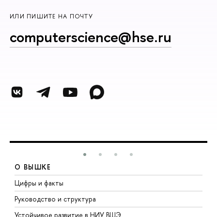
ИЛИ ПИШИТЕ НА ПОЧТУ
computerscience@hse.ru
О ВЫШКЕ
Цифры и факты
Л
Руководство и структура
Д
Устойчивое развитие в НИУ ВШЭ
О