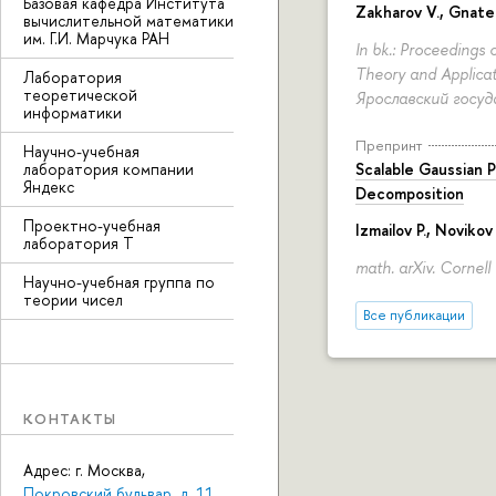
Базовая кафедра Института
Zakharov V.
,
Gnate
вычислительной математики
им. Г.И. Марчука РАН
In bk.: Proceedings 
Theory and Applicati
Лаборатория
теоретической
Ярославский госуд
информатики
Препринт
Научно-учебная
Scalable Gaussian P
лаборатория компании
Яндекс
Decomposition
Проектно-учебная
Izmailov P.,
Novikov
лаборатория Т
math. arXiv. Cornell
Научно-учебная группа по
теории чисел
Все публикации
КОНТАКТЫ
Адрес: г. Москва,
Покровский бульвар, д. 11