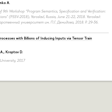
nko A.
of 9th Workshop “Program Semantics, Specification and Verification:
ons" (PSSV-2018), Yaroslavl, Russia, June 21-22, 2018. Yaroslavl:
арственный университет им. П.Г. Демидова, 2018.
P. 29-36.
rocesses with Billions of Inducing Inputs via Tensor Train
 A.
, Kroptov D.
 University, 2017