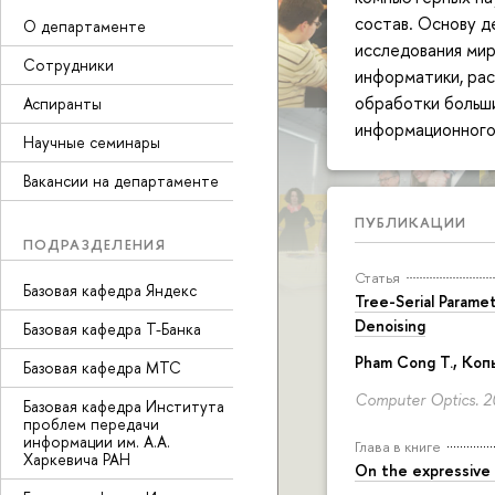
состав. Основу д
О департаменте
исследования мир
Сотрудники
информатики, ра
обработки больши
Аспиранты
информационного 
Научные семинары
Вакансии на департаменте
ПУБЛИКАЦИИ
ПОДРАЗДЕЛЕНИЯ
Статья
Базовая кафедра Яндекс
Tree-Serial Parame
Denoising
Базовая кафедра Т-Банка
Pham Cong T.
, Коп
Базовая кафедра МТС
Computer Optics. 2
Базовая кафедра Института
проблем передачи
информации им. А.А.
Глава в книге
Харкевича РАН
On the expressive 