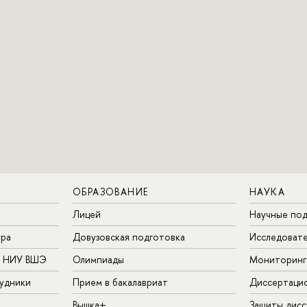
ОБРАЗОВАНИЕ
НАУКА
Лицей
Научные под
ура
Довузовская подготовка
Исследовате
в НИУ ВШЭ
Олимпиады
Мониторинг
удники
Прием в бакалавриат
Диссертаци
Вышка+
Защиты дисс