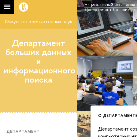
Национальный исследоват
Департамент больших да
Факультет компьютерных наук
Департамент
больших данных
и
информационного
поиска
О ДЕПАРТАМЕНТ
Департамент созд
ДЕПАРТАМЕНТ
компьютерных нау