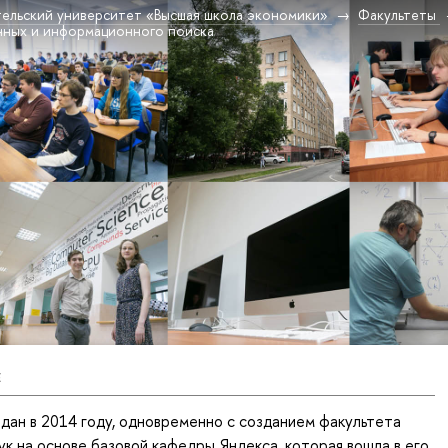
ельский университет «Высшая школа экономики»
Факультеты
нных и информационного поиска
Е
ан в 2014 году, одновременно с созданием факультета
к на основе базовой кафедры Яндекса, которая вошла в его