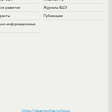
ое развитие
Журналы ВШЭ
гранты
Публикации
учно-информационные
https://elearning.hse.ru/mooc