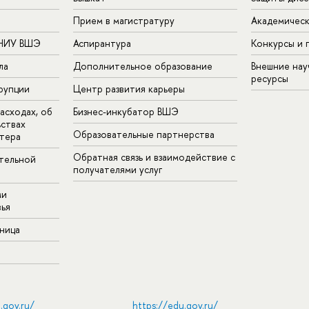
Прием в магистратуру
Академическ
 НИУ ВШЭ
Аспирантура
Конкурсы и 
ла
Дополнительное образование
Внешние на
ресурсы
рупции
Центр развития карьеры
асходах, об
Бизнес-инкубатор ВШЭ
ьствах
Образовательные партнерства
тера
Обратная связь и взаимодействие с
тельной
получателями услуг
ми
ья
аница
.gov.ru/
https://edu.gov.ru/