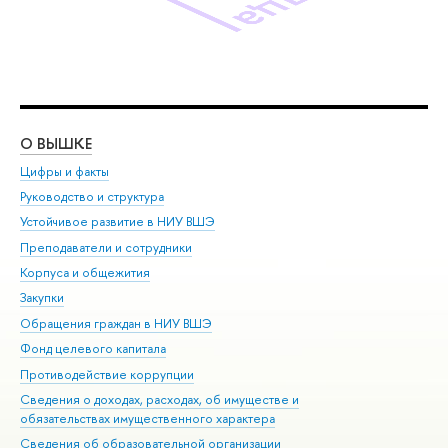
О ВЫШКЕ
ОБ
Цифры и факты
Ли
Руководство и структура
Дов
Устойчивое развитие в НИУ ВШЭ
Ол
Преподаватели и сотрудники
При
Корпуса и общежития
Вы
Закупки
При
Обращения граждан в НИУ ВШЭ
Ас
Фонд целевого капитала
До
Противодействие коррупции
Цен
Сведения о доходах, расходах, об имуществе и
Би
обязательствах имущественного характера
Об
Сведения об образовательной организации