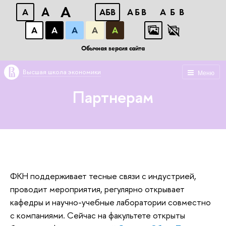
A
A
A
АБВ
АБВ
АБВ
А
А
А
А
А
Обычная версия сайта
Высшая школа экономики
Меню
Партнерам
ФКН поддерживает тесные связи с индустрией,
проводит мероприятия, регулярно открывает
кафедры и научно-учебные лаборатории совместно
с компаниями. Сейчас на факультете открыты