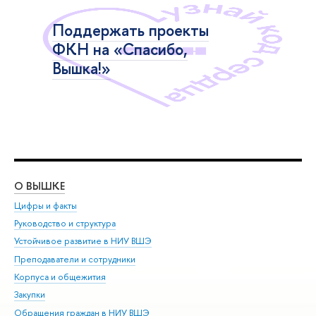
Поддержать проекты
ФКН на «Спасибо,
Вышка!»
О ВЫШКЕ
ОБ
Цифры и факты
Ли
Руководство и структура
Дов
Устойчивое развитие в НИУ ВШЭ
Ол
Преподаватели и сотрудники
При
Корпуса и общежития
Вы
Закупки
При
Обращения граждан в НИУ ВШЭ
Ас