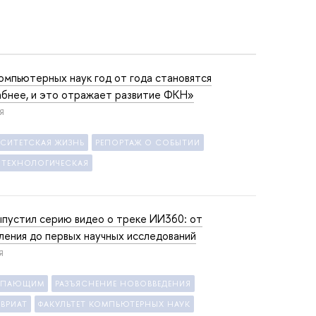
омпьютерных наук год от года становятся
бнее, и это отражает развитие ФКН»
Я
РСИТЕТСКАЯ ЖИЗНЬ
РЕПОРТАЖ О СОБЫТИИ
 ТЕХНОЛОГИЧЕСКАЯ
пустил серию видео о треке ИИ360: от
ления до первых научных исследований
Я
УПАЮЩИМ
РАЗЪЯСНЕНИЕ НОВОВВЕДЕНИЯ
ВРИАТ
ФАКУЛЬТЕТ КОМПЬЮТЕРНЫХ НАУК