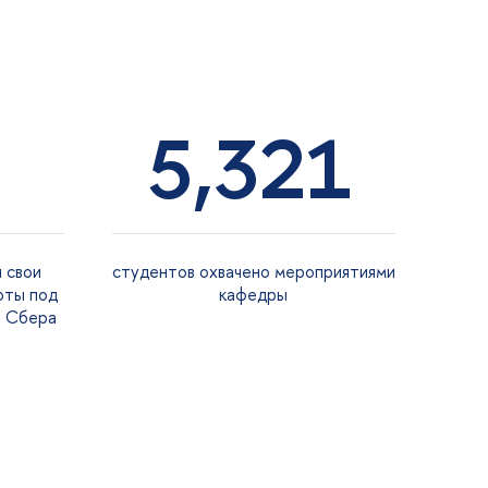
5,321
 свои
студентов охвачено мероприятиями
оты под
кафедры
в Сбера