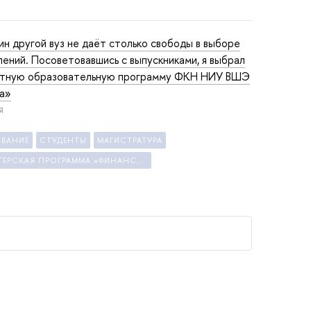
ин другой вуз не даёт столько свободы в выборе
лений. Посоветовавшись с выпускниками, я выбрал
тную образовательную программу ФКН НИУ ВШЭ
а»
Я
ОВАНИЕ
СТУДЕНТЫ
МАГИСТРАТУРА
МАГИСТЕРСКАЯ ПРОГРАММА «ФИНАНСОВЫЕ ТЕХНОЛОГИИ И АНАЛИЗ ДАННЫХ»