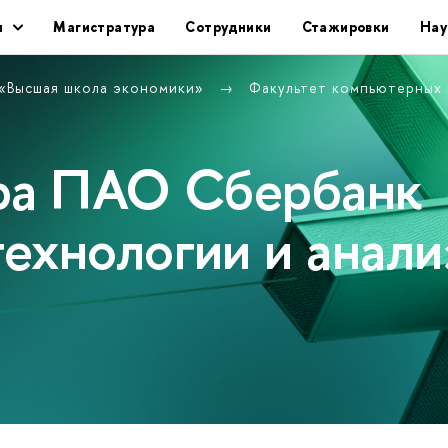
ы
Магистратура
Сотрудники
Стажировки
Нау
 «Высшая школа экономики»
Факультет компьютерных 
дра ПАО Сбербанк
ехнологии и анали