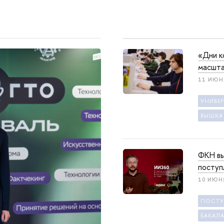
«Дни к
масшта
11 ИЮН
УНИВЕ
ВЫШКА
ФКН вы
поступ
10 ИЮН
ПОСТ
БАКАЛА