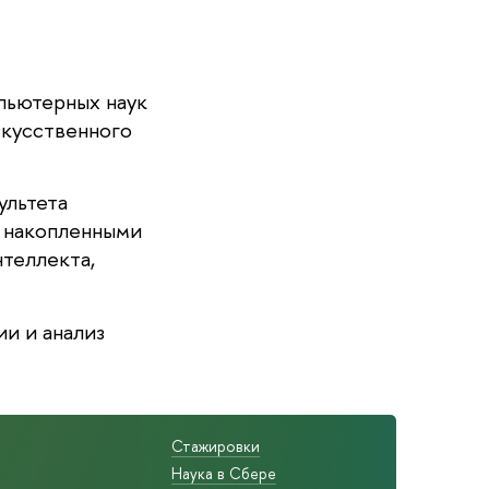
пьютерных наук
скусственного
ультета
 накопленными
теллекта,
и и анализ
Стажировки
Наука в Сбере