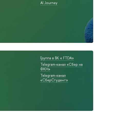
AI Journey
Группа в ВК « FTDA»
Telegram-канал «Сбер на
ФКН»
Telegram-канал
«СберСтудент»