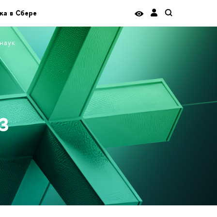
ка в Сбере
наук
з