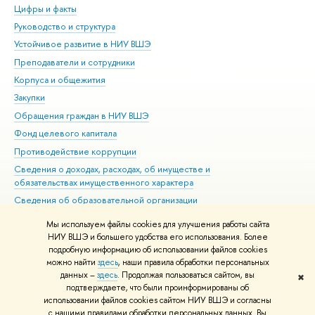
Цифры и факты
Ли
Руководство и структура
Дов
Устойчивое развитие в НИУ ВШЭ
Ол
Преподаватели и сотрудники
При
Корпуса и общежития
Вы
Закупки
При
Обращения граждан в НИУ ВШЭ
Ас
Фонд целевого капитала
До
Противодействие коррупции
Цен
Сведения о доходах, расходах, об имуществе и
Би
обязательствах имущественного характера
Об
Сведения об образовательной организации
Обр
Людям с ограниченными возможностями здоровья
Мы используем файлы cookies для улучшения работы сайта
Единая платежная страница
НИУ ВШЭ и большего удобства его использования. Более
подробную информацию об использовании файлов cookies
Работа в Вышке
можно найти
здесь
, наши правила обработки персональных
данных –
здесь
. Продолжая пользоваться сайтом, вы
✖
Редактору
подтверждаете, что были проинформированы об
© НИУ ВШЭ 1993–2026
Адреса и контакты
Условия использования
использовании файлов cookies сайтом НИУ ВШЭ и согласны
с нашими правилами обработки персональных данных. Вы
материалов
Политика конфиденциальности
Карта сайта