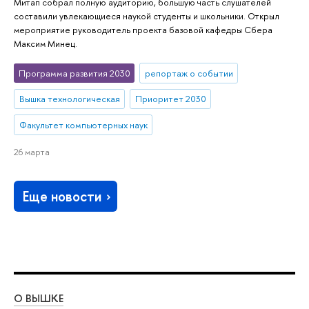
Митап собрал полную аудиторию, большую часть слушателей
составили увлекающиеся наукой студенты и школьники. Открыл
мероприятие руководитель проекта базовой кафедры Сбера
Максим Минец.
Программа развития 2030
репортаж о событии
Вышка технологическая
Приоритет 2030
Факультет компьютерных наук
26 марта
Еще новости
О ВЫШКЕ
ОБ