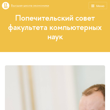
Высшая школа экономики
Меню
Попечительский совет
факультета компьютерных
наук