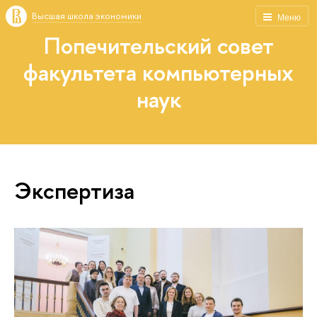
Высшая школа экономики
Меню
Попечительский совет
факультета компьютерных
наук
Экспертиза