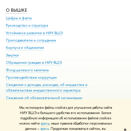
О ВЫШКЕ
ОБ
Цифры и факты
Ли
Руководство и структура
Дов
Устойчивое развитие в НИУ ВШЭ
Ол
Преподаватели и сотрудники
При
Корпуса и общежития
Вы
Закупки
При
Обращения граждан в НИУ ВШЭ
Ас
Фонд целевого капитала
До
Противодействие коррупции
Цен
Сведения о доходах, расходах, об имуществе и
Би
обязательствах имущественного характера
Об
Сведения об образовательной организации
Обр
Людям с ограниченными возможностями здоровья
Мы используем файлы cookies для улучшения работы сайта
Единая платежная страница
НИУ ВШЭ и большего удобства его использования. Более
подробную информацию об использовании файлов cookies
Работа в Вышке
можно найти
здесь
, наши правила обработки персональных
данных –
здесь
. Продолжая пользоваться сайтом, вы
✖