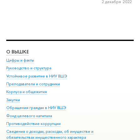
2 декабря 2022
О ВЫШКЕ
ОБ
Цифры и факты
Ли
Руководство и структура
Дов
Устойчивое развитие в НИУ ВШЭ
Ол
Преподаватели и сотрудники
При
Корпуса и общежития
Вы
Закупки
При
Обращения граждан в НИУ ВШЭ
Ас
Фонд целевого капитала
До
Противодействие коррупции
Цен
Сведения о доходах, расходах, об имуществе и
Би
обязательствах имущественного характера
Об